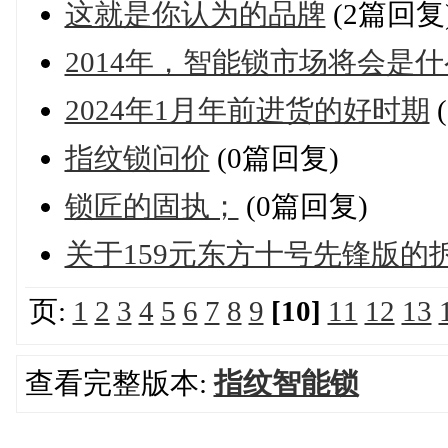
这就是你认为的品牌
(2篇回复
2014年，智能锁市场将会是
2024年1月年前进货的好时期
指纹锁问价
(0篇回复)
锁匠的固执；
(0篇回复)
关于159元东方十号先锋版的
页:
1
2
3
4
5
6
7
8
9
[10]
11
12
13
查看完整版本:
指纹智能锁