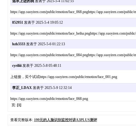
追求上进的我
发表于 2025-5-4 11:02:55
https://app.suoyiren.com/public/emotion/face_068.pnghttps://app.suoyiren.com/public/
852951
发表于 2025-5-4 19:05:12
https://app.suoyiren.com/public/emotion/face_heiha.pnghttps://app.suoyiren.com/publi
hzh3333
发表于 2025-5-6 01:22:13
https://app.suoyiren.com/public/emotion/face_084.pnghttps://app.suoyiren.com/public/
cyriliii
发表于 2025-5-8 05:48:11
上链接，买个试试https://app.suoyiren.com/public/emotion/face_001.png
李正_LDAX
发表于 2025-5-9 12:32:14
https://app.suoyiren.com/public/emotion/face_068.png
页:
[1]
查看完整版本:
199元的人脸识别监控对讲A3PLUS测评