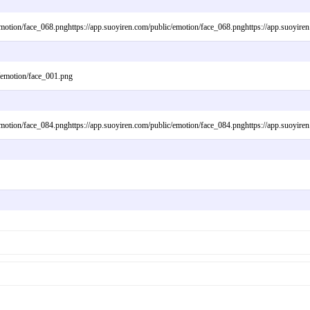
emotion/face_068.pnghttps://app.suoyiren.com/public/emotion/face_068.pnghttps://app.suoyire
c/emotion/face_001.png
emotion/face_084.pnghttps://app.suoyiren.com/public/emotion/face_084.pnghttps://app.suoyire