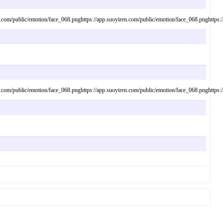
n.com/public/emotion/face_068.pnghttps://app.suoyiren.com/public/emotion/face_068.pnghttps:
n.com/public/emotion/face_068.pnghttps://app.suoyiren.com/public/emotion/face_068.pnghttps: