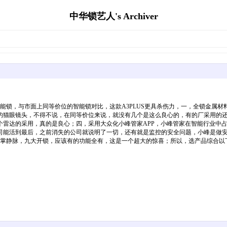
中华锁艺人's Archiver
识别智能锁，与市面上同等价位的智能锁对比，这款A3PLUS更具杀伤力，一，全锁金
像素的猫眼镜头，不得不说，在同等价位来说，就没有几个是这么良心的，有的厂采用的
个雷达的采用，真的是良心；四，采用大众化小峰管家APP，小峰管家在智能行业中
司能活到最后，之前消失的公司就说明了一切，还有就是监控的安全问题，小峰是做
，掌静脉，九大开锁，应该有的功能全有，这是一个超大的惊喜；所以，选产品综合