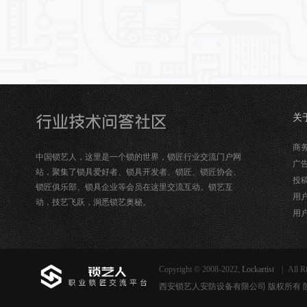
关
锁
商务合
中国锁艺人，这里是一个锁的世界，锁匠行业交流门户网
广告
站，聚集了锁具爱好者、锁具开发者、锁匠、锁匠协会、
投稿
锁匠俱乐部、锁具企业等会员在这里交流互动。锁艺互
用户
动，技艺飞跃，洞悉锁艺奥秘。
用户
Copyright © 2008-2022,
Lockartist
|
All R
西安锁艺人安防设备有限公司 版权所有 陕ICP