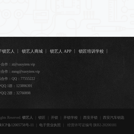
于锁艺人
锁艺人商城
锁艺人 APP
锁匠培训学校
匠宝
作：zt@suoyiren.vip
合作：mmg@suoyiren.vip
合作：QQ：77555222
QQ 1群：123896391
QQ 2群：32760898
ights Reserved.
锁艺人
|
锁匠
|
开锁
|
开锁学校
|
西安开锁
|
西安汽车钥匙
备12005758号-11
|
电子营业执照
|
经营许可证编号 陕B2-20200181