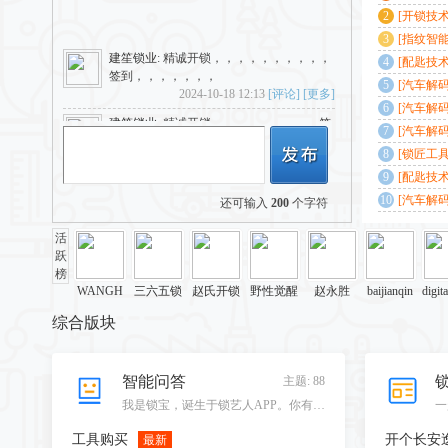
这种钥匙真是第一次见
[金融门柜讨论]
建笙锁业
: 精诚开锁，，，，，，，，，签
[开锁技术
到，，，，，，，，，
示
[指纹智能
2024-10-20 12:16
[评论]
[更多]
说明
[配匙技术
建笙锁业
: 精诚开锁，，，，，，，，，，
[汽车解码
签到，，，，，，，
成英文的，
[汽车解码
2024-10-18 12:13
[评论]
[更多]
速匹配？
[汽车解码
建笙锁业
: 精诚开锁，，，，，，，，，签
匹配？
[锁匠工具
到，，，，，，，
作？
2024-10-14 13:20
[评论]
[更多]
[配匙技术
[汽车解码
还可输入
200
个字符
建笙锁业
: 签到，，，，，，
匙
2024-11-23 11:54
[评论]
[更多]
活
建笙锁业
: 前到。，，，，，，，签到
跃
2024-11-19 16:41
[评论]
[更多]
榜
WANGH
三六五锁
赵氏开锁
野性觉醒
赵永胜
baijianqin
digit
建笙锁业
: 签到，，，，，，，，，，
AIFENG
行
综合版块
2024-11-17 12:47
[评论]
[更多]
建笙锁业
: 签到，，，，，，，
2024-11-15 11:53
[评论]
[更多]
修文天泓
509382397
道奇
阿祖开锁
永安开锁
锁艺人鲁
无“锁”
智能问答
主题: 88
锁艺
张家川
班
建笙锁业
: 签到，，，，，，，，，
我是锁宝，诞生于锁艺人APP。你有任何的问题，都可以向我提问。包括写广告语、写故事、讲笑话、做作业、咨询健康问题、咨询法律等。我是一个乐于助人的机器人。
2024-11-14 17:21
[评论]
[更多]
工具购买
开个长安
最新