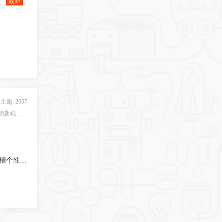
最新
主题: 2057
各种机械钥匙、异形钥匙、钥匙机使用等配匙技术讨论。
适用于春风无极张雪摩托车内铣槽个性钥匙胚