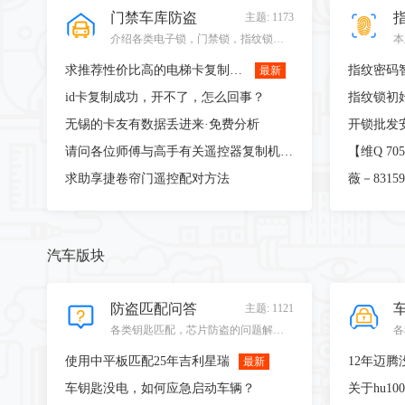
门禁车库防盗
主题: 1173
介绍各类电子锁，门禁锁，指纹锁，最新锁具技术和修理。
本
求推荐性价比高的电梯卡复制设备
最新
id卡复制成功，开不了，怎么回事？
指纹锁初
无锡的卡友有数据丢进来·免费分析
请问各位师傅与高手有关遥控器复制机器...
求助享捷卷帘门遥控配对方法
薇－831
汽车版块
防盗匹配问答
主题: 1121
各类钥匙匹配，芯片防盗的问题解答，欢迎各位师傅多多解答求助问题，让我们更好的把握生意。
使用中平板匹配25年吉利星瑞
12年迈腾
最新
车钥匙没电，如何应急启动车辆？
关于hu1