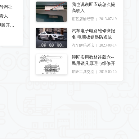
我也说说匠应该怎么提
账号网址
高收入
负责人
锁艺店铺经营
2013-07-19
（tl11755.com）新盛公司app正规版开户客服
汽车电子电路维修班报
名 电脑板钥匙防盗故
汽车解码讨论
2023-08-14
锁匠实用教材连载六--
民用锁具原理与维修开
锁匠工具交流
2019-05-15