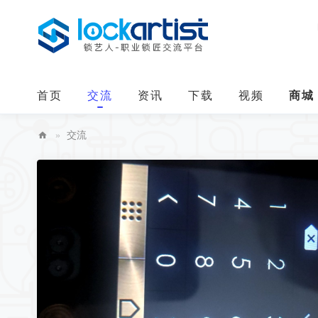
首页
交流
资讯
下载
视频
商城
»
交流
中
华
锁
艺
人
求推荐性价比高的电梯卡复制设备
[门禁车库防盗]