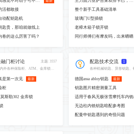
干活需谨慎感觉不对劲宁可不干这份活
王力固力亚萨合莱双排卡巴，用侧勾开启.
最新
的活都敢接
整个新手工具基础清单
自动配钥匙机
玻璃门U型插锁
钥匙贵，那咱就做线上
老樟木箱子锁开锁
内卷的这么厉害了吗？
同行师傅们有摩友吗，出来晒晒
金融门柜讨论
配匙技术交流
主题: 3557
1
国内外各种保险柜、ATM、金库锁技术参考！
真是第一次见
德国assa abloy钥匙
最新
最新
险柜
钥匙图片精密测量工具
02 莫斯勒302 金库锁
锁
无边柱内铣钥匙暗配参考图
配曼申钥匙遇到的奇怪问题