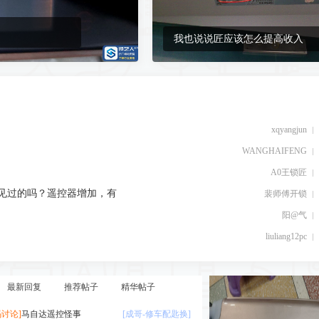
见过的吗？遥控器增加，有
裴师傅开锁
阳@气
我也说说匠应该怎么提高收入
liuliang12pc
认真的雪
工具制造者
Lonely6
锁艺人-汪工
xqyangjun
WANGHAIFENG
A0王锁匠
见过的吗？遥控器增加，有
裴师傅开锁
阳@气
liuliang12pc
认真的雪
最新回复
推荐帖子
精华帖子
工具制造者
讨论]
马自达遥控怪事
[成哥-修车配匙换]