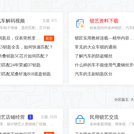
汽车解码视频
锁艺资料下载
主题: 671
汽车电子维修，遥控匹配，芯片钥匙匹配视频，实车操作视频。
迈腾配完钥匙后，仪表突然变成英文的，如何正确处理？
锁匠实用教材连载—精华内容，付费查看
最新
马X5钥匙全丢，如何快速匹配？
常见的大众车锁的通病
折叠钥匙5C芯片如何匹配？
了解汽车的防盗螺丝
X3匹配24年荣威D7钥匙
什么样的车不能使用气囊钢丝开
X3匹配尼桑轩逸B18底盘钥匙
汽车的主副钥匙区分
分区版主:
大
锁艺店铺经营
民用锁艺交流
1
主题: 2529
分享、探讨锁艺人营销推广经验、手法、案例。锁店经营，广告投放，客户维护等信息。