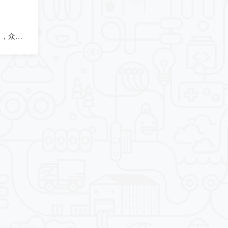
拷贝齐，爱拷贝10，福睿爱拷贝 ，众新拷贝，pm3哪位大佬能介绍下这几款的优劣势