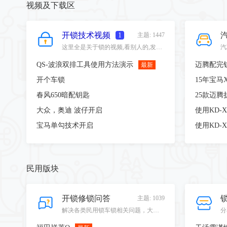
2024-10-30 12:01
[评论]
[更多]
视频及下载区
建笙锁业
: 精诚开
锁，，，，，，，，，，，签
到，，，，，，，，
开锁技术视频
1
主题: 1447
2024-10-29 12:48
[评论]
[更多]
这里全是关于锁的视频,看别人的,发自已的,互相学习共同提高。
建笙锁业
: 精诚开
QS-波浪双排工具使用方法演示
最新
锁，，，，，，，，，，，签
到，，，，，，，，，
开个车锁
15年宝
2024-10-24 11:46
[评论]
[更多]
春风650暗配钥匙
25款迈腾
建笙锁业
: 精诚开
锁，，，，，，，，，，，，签
大众，奥迪 波仔开启
使用KD-
到，，，，，，，，
宝马单勾技术开启
使用KD-
2024-10-22 11:01
[评论]
[更多]
王强_YLMQ
:
2024-10-21 15:32
[评论]
[更多]
民用版块
建笙锁业
: 精诚开
锁，，，，，，，，，，，签
到，，，，，，，，，
开锁修锁问答
主题: 1039
2024-10-21 12:16
[评论]
[更多]
解决各类民用锁车锁相关问题，大家共同讨论共同成长。