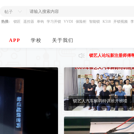
帖子
热搜:
锁匠
遥控器
单钩
学习开锁
VVDI
保险柜
智能锁
K518
开锁视频
李
APP
学校
关于我们
锁艺人论坛新注册师傅
锁艺人汽车解码特训班开班喽
A0王锁匠