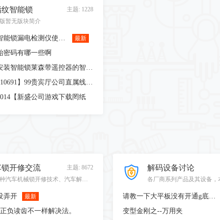
指纹智能锁
主题: 1228
版暂无版块简介
指纹密码智能锁漏电检测仪使用说明
最新
始密码有哪一些啊
开锁批发安装智能锁 ​莱森带遥控器的智能锁
【维Q 70510691】99贵宾厅公司直属线上负责人
59014【新盛公司游戏下载罔纸
车锁开修交流
解码设备讨论
主题: 8672
各种汽车机械锁开修技术、汽车解码、芯片匹配，各种汽车相关讨论！
没弄开
请教一下大平板没有开通g底盘功能，能做bdc0203的拷贝吗
最新
00正负读齿不一样解决法。
变型金刚之--万用夹