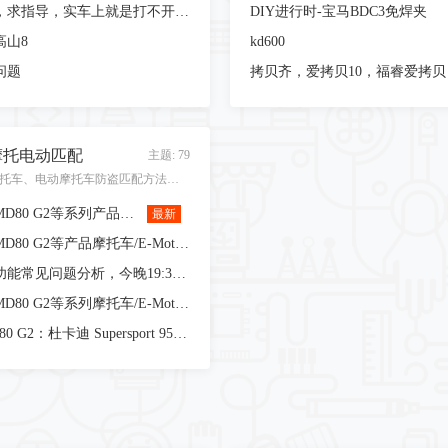
才学波仔，求指导，实车上就是打不开。练功架闭眼秒开啊
DIY进行时-宝马BDC3免焊夹
高山8
kd600
问题
摩托电动匹配
主题: 79
摩托车、电动摩托车防盗匹配方法总结
轩宇车鼎MD80 G2等系列产品新增张雪机车诊断功能
最新
轩宇车鼎MD80 G2等产品摩托车/E-Moto系列软件2026年2月升级公告
哈雷诊断功能常见问题分析，今晚19:30，轩宇车鼎抖音直播间
轩宇车鼎MD80 G2等系列摩托车/E-Moto系列软件2026年1月升级公告
MD80/MD80 G2：杜卡迪 Supersport 950里程写入累加器功能操作演示