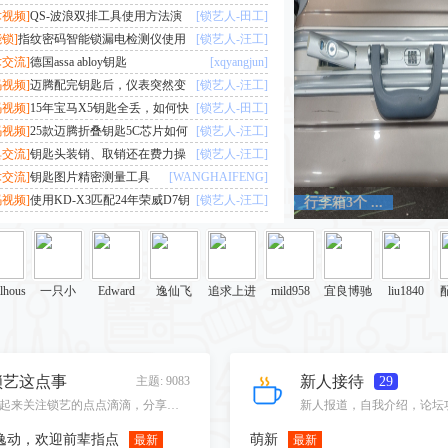
Lonely6
视频]
QS-波浪双排工具使用方法演
[锁艺人-田工]
锁]
指纹密码智能锁漏电检测仪使用
[锁艺人-汪工]
交流]
德国assa abloy钥匙
[xqyangjun]
视频]
迈腾配完钥匙后，仪表突然变
[锁艺人-汪工]
如何正确处理？
视频]
15年宝马X5钥匙全丢，如何快
[锁艺人-田工]
视频]
25款迈腾折叠钥匙5C芯片如何
[锁艺人-汪工]
交流]
钥匙头装销、取销还在费力操
[锁艺人-汪工]
交流]
钥匙图片精密测量工具
[WANGHAIFENG]
视频]
使用KD-X3匹配24年荣威D7钥
[锁艺人-汪工]
行李箱3个 ...
alhous
一只小
Edward
逸仙飞
追求上进
mild958
宜良博驰
liu1840
e
panda
的我
汽修
畏
longquan0
崔怀兵
阿国
锁艺人-汪
临渊羡鱼
正大光明3
zzsbt666
龙之
锁艺这点事
新人接待
主题: 9083
29
745
工
一起来关注锁艺的点点滴滴，分享我们在锁艺生涯中的那点事。
逸动，欢迎前辈指点
萌新
最新
最新