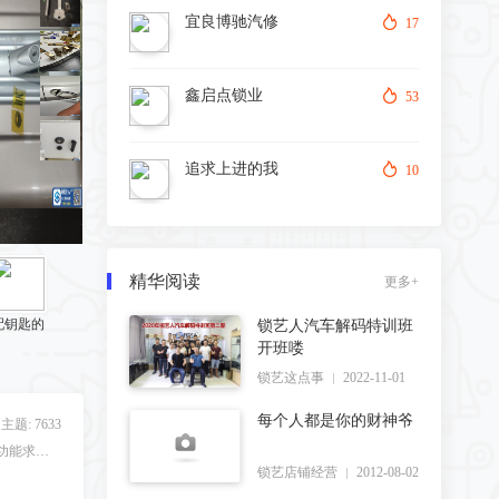
2026-07-21
宜良博驰汽修
17
鑫启点锁业
53
追求上进的我
10
精华阅读
更多+
配钥匙的
锁艺人汽车解码特训班
小男孩
开班喽
锁艺这点事
2022-11-01
星空
每个人都是你的财神爷
主题: 7633
新人报道，自我介绍，论坛功能求助。
实名认证教程，请点击这里
。
锁艺店铺经营
2012-08-02