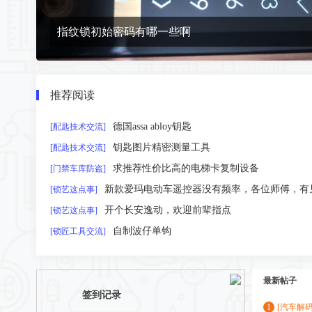
新款爱玛电动车遥控器没有频率，各位师傅，有
[锁艺这点事]
开个长安逸动，欢迎前辈指点
[锁艺这点事]
有没人用过这套工具
自制波仔单钩
[锁匠工具交流]
王力固力亚萨合莱双排卡巴，用侧勾开启.
[民用锁艺交流]
适用于春风无极张雪摩托车内铣槽个性钥匙胚
[配匙技术交流]
推荐阅读
这种钥匙真是第一次见
[金融门柜讨论]
大众MQB495C的钥匙如何拆解
[汽车解码视频]
德国assa abloy钥匙
[配匙技术交流]
钥匙图片精密测量工具
[配匙技术交流]
求推荐性价比高的电梯卡复制设备
[门禁车库防盗]
新款爱玛电动车遥控器没有频率，各位师傅，有
[锁艺这点事]
开个长安逸动，欢迎前辈指点
[锁艺这点事]
自制波仔单钩
[锁匠工具交流]
王力固力亚萨合莱双排卡巴，用侧勾开启.
[民用锁艺交流]
最新帖子
适用于春风无极张雪摩托车内铣槽个性钥匙胚
[配匙技术交流]
签到记录
热门主题
[汽车解码