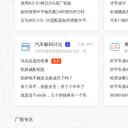
使用KD-X3拷贝29A原厂钥匙
如何使用中平板匹配24年现代伊兰特
长城魏派
宝马BDC3/5C 5D适配器如何搭配中平板使用？
汽车门锁
汽车解码讨论
2
主题: 8935
汽车防盗安装改装自由讨论区，支持各类最新设备，技术，技能，经验的分享。
马自达遥控怪事
最新
凯路威配钥匙
防静电手腕是兑换成功了吗？
来个高手，钥匙全丢，停了小半年了
就是这个obd头，几十块钱单买一个车系的程序，
厂商专区