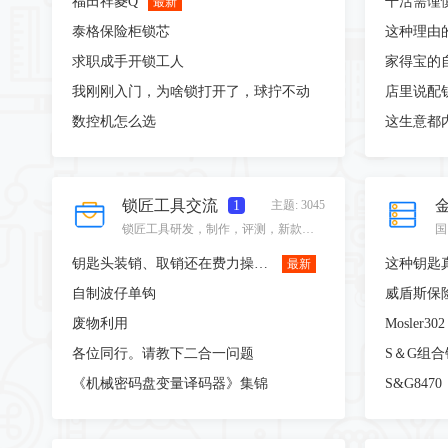
福田祥菱Q
最新
泰格保险柜锁芯
这种理由
求职成手开锁工人
家得宝的
我刚刚入门，为啥锁打开了，球拧不动
店里说配
数控机怎么选
这生意都
锁匠工具交流
1
主题: 3045
锁匠工具研发，制作，评测，新款自制工具展示，工具改进建议，工具新品展示。
钥匙头装销、取销还在费力操作？
这种钥匙
最新
自制波仔单钩
威盾斯保
废物利用
Mosler3
各位同行。请教下二合一问题
S＆G组合
《机械密码盘变量译码器》集锦
S&G8470