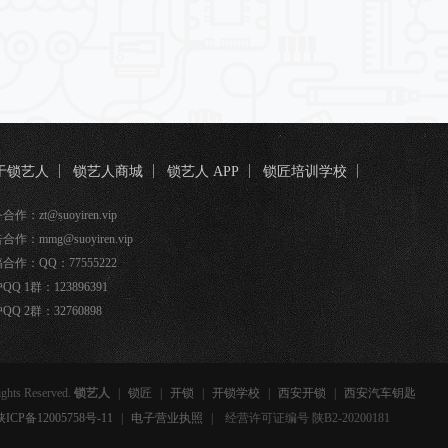
于锁艺人
锁艺人商城
锁艺人 APP
锁匠培训学校
匠宝
作：zt@suoyiren.vip
合作：mmg@suoyiren.vip
合作：QQ：77555222
QQ 1群：123896391
QQ 2群：32760898
ights Reserved.
锁艺人
|
锁匠
|
开锁
|
开锁学校
|
西安开锁
|
西安汽车钥匙
备12005758号-11
|
电子营业执照
|
经营许可证编号 陕B2-20200181