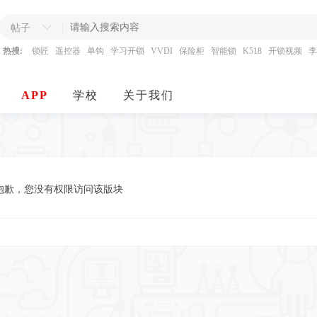
帖子
热搜:
锁匠
遥控器
单钩
学习开锁
VVDI
保险柜
智能锁
K518
开锁视频
李
APP
学校
关于我们
抱歉，您没有权限访问该版块