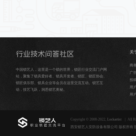
关
锁
商务合
中国锁艺人，这里是一个锁的世界，锁匠行业交流门户网
广告
站，聚集了锁具爱好者、锁具开发者、锁匠、锁匠协会、
投稿
锁匠俱乐部、锁具企业等会员在这里交流互动。锁艺互
用户
动，技艺飞跃，洞悉锁艺奥秘。
用户
Copyright © 2008-2022,
Lockartist
|
All R
西安锁艺人安防设备有限公司 版权所有 陕ICP