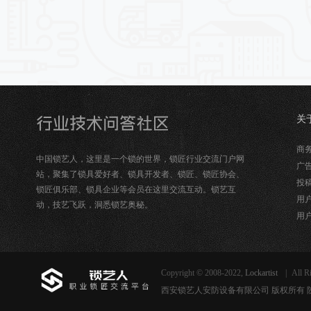
关
锁
商务合
中国锁艺人，这里是一个锁的世界，锁匠行业交流门户网
广告
站，聚集了锁具爱好者、锁具开发者、锁匠、锁匠协会、
投稿
锁匠俱乐部、锁具企业等会员在这里交流互动。锁艺互
用户
动，技艺飞跃，洞悉锁艺奥秘。
用户
Copyright © 2008-2022,
Lockartist
|
All R
西安锁艺人安防设备有限公司 版权所有 陕ICP