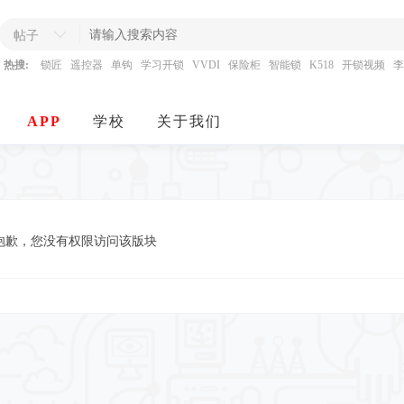
帖子
热搜:
锁匠
遥控器
单钩
学习开锁
VVDI
保险柜
智能锁
K518
开锁视频
李
APP
学校
关于我们
抱歉，您没有权限访问该版块