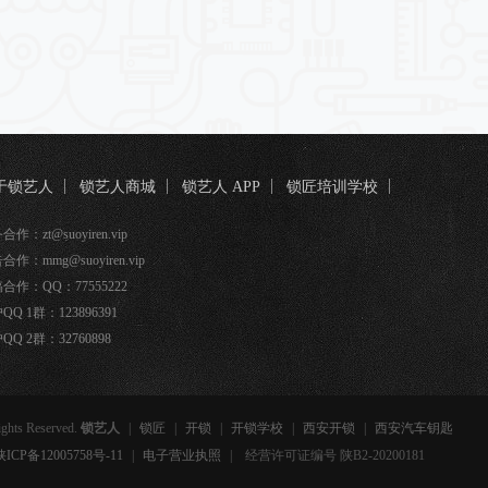
于锁艺人
锁艺人商城
锁艺人 APP
锁匠培训学校
匠宝
作：zt@suoyiren.vip
合作：mmg@suoyiren.vip
合作：QQ：77555222
QQ 1群：123896391
QQ 2群：32760898
ights Reserved.
锁艺人
|
锁匠
|
开锁
|
开锁学校
|
西安开锁
|
西安汽车钥匙
备12005758号-11
|
电子营业执照
|
经营许可证编号 陕B2-20200181