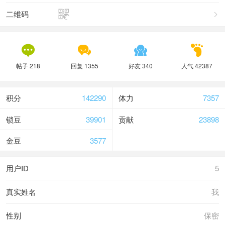

二维码





帖子 218
回复 1355
好友 340
人气 42387
积分
142290
体力
7357
锁豆
39901
贡献
23898
金豆
3577
用户ID
5
真实姓名
我
性别
保密