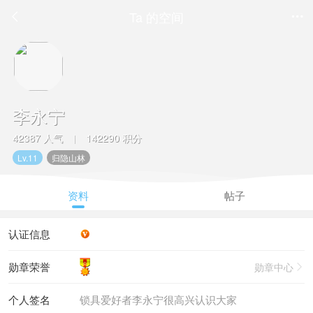
Ta 的空间


李永宁
42387 人气
142290 积分
|
Lv.11
归隐山林
资料
帖子
认证信息
勋章荣誉
勋章中心

个人签名
锁具爱好者李永宁很高兴认识大家