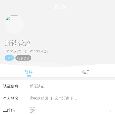
Ta 的空间


野性觉醒
7248 人气
21109 积分
|
Lv.7
行侠仗义
资料
帖子
认证信息
暂无认证
个人签名
这家伙很懒, 什么也没留下...

二维码
