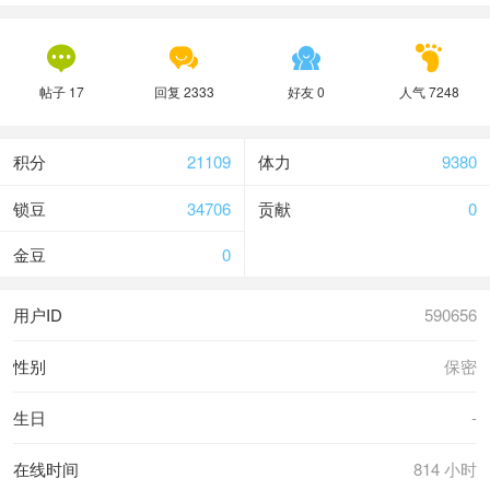




帖子 17
回复 2333
好友 0
人气 7248
积分
21109
体力
9380
锁豆
34706
贡献
0
金豆
0
用户ID
590656
性别
保密
生日
-
在线时间
814 小时