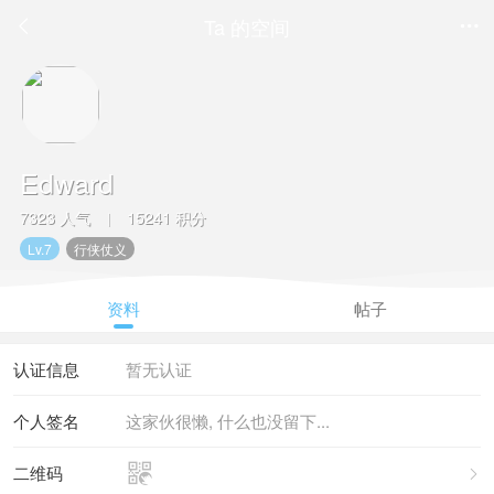
Ta 的空间


Edward
7323 人气
15241 积分
|
Lv.7
行侠仗义
资料
帖子
认证信息
暂无认证
个人签名
这家伙很懒, 什么也没留下...

二维码
