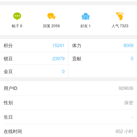




帖子 6
回复 2056
好友 1
人气 7323
积分
15241
体力
8009
锁豆
23979
贡献
0
金豆
0
用户ID
929636
性别
保密
生日
-
在线时间
652 小时