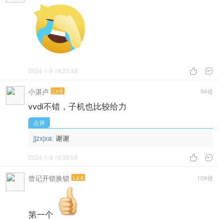
2024-1-9 18:25:49


小湛卢
Lv.6
9#楼
vvdi不错，子机也比较给力
点评
jjzxjxa:
谢谢
2024-1-9 18:38:59


曾记开锁换锁
Lv.4
10#楼
第一个