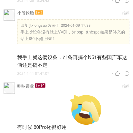
2024-1-25 18:24:42


1
小段轮胎
Lv.4
推荐
回复
jtxiongsao 发表于 2024-01-09 17:38
手上啥设备没有就上VVDI，&nbsp; &nbsp; 如果是补充的
话上I80不如上N51
我手上就这俩设备，准备再搞个N51有些国产车这
俩还是搞不定
2024-1-11 07:47:07


1
咔呐锁业
Lv.10
推荐
有时候i80Pro还挺好用