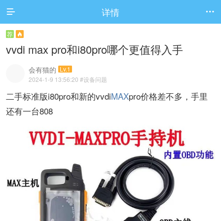
详情


荐

vvdi max pro和i80pro哪个更值得入手
会有猫的
Lv.1
2024-1-9 13:56:20
#设备问题
二手标准版i80pro和新的vvdi
MAX
pro价格差不多，手里
还有一台808