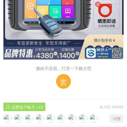
搬砖不容易，打赏一下楼主吧
赏
点赞这个帖子
+12
帖子ID: 440652

12
赞