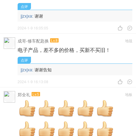
点评
jjzxjxa:
谢谢
2024-1-9 16:05:05


成哥-修车配匙换
Lv.8
地毯
电子产品，差不多的价格，买新不买旧！
点评
jjzxjxa:
谢谢告知
2024-1-9 16:13:08


郑全礼
Lv.5
地板