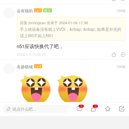
会有猫的
Lv.1
楼主
13#楼
回复
jtxiongsao 发表于 2024-01-09 17:38
手上啥设备没有就上VVDI，&nbsp; &nbsp; 如果是补充的
话上I80不如上N51
n51应该快换代了吧，
2024-1-9 19:48:25


名扬锁城
Lv.4
16#楼
70
12




说点什么吧...
