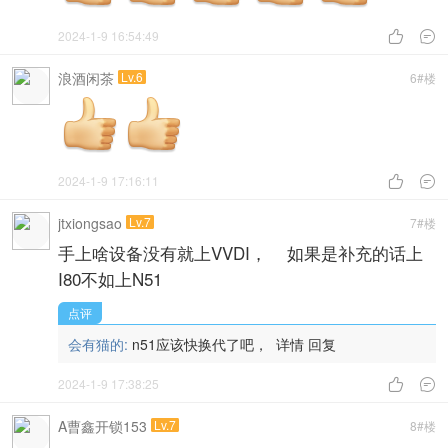
2024-1-9 16:54:49


浪酒闲茶
Lv.6
6#楼
2024-1-9 17:16:11


jtxiongsao
Lv.7
7#楼
手上啥设备没有就上VVDI， 如果是补充的话上
I80不如上N51
点评
会有猫的:
n51应该快换代了吧，
详情
回复
2024-1-9 17:38:25


A曹鑫开锁153
Lv.7
8#楼