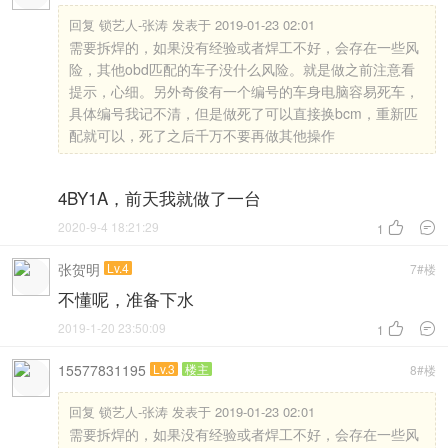
回复
锁艺人-张涛 发表于 2019-01-23 02:01
需要拆焊的，如果没有经验或者焊工不好，会存在一些风
险，其他obd匹配的车子没什么风险。就是做之前注意看
提示，心细。另外奇俊有一个编号的车身电脑容易死车，
具体编号我记不清，但是做死了可以直接换bcm，重新匹
配就可以，死了之后千万不要再做其他操作
4BY1A，前天我就做了一台
2020-9-4 18:21:29


1
张贺明
Lv.4
7#楼
不懂呢，准备下水
2019-1-20 23:50:09


1
15577831195
Lv.3
楼主
8#楼
回复
锁艺人-张涛 发表于 2019-01-23 02:01
需要拆焊的，如果没有经验或者焊工不好，会存在一些风