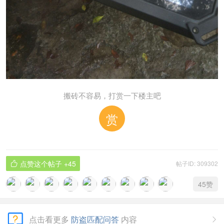
搬砖不容易，打赏一下楼主吧
赏
点赞这个帖子
+45
帖子ID: 309302

45
赞
点击看更多
防盗匹配问答
内容
