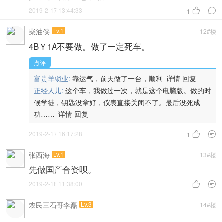
2019-2-17 13:44:33


1
柴油侠
Lv.1
12#楼
4BＹ1A不要做。做了一定死车。
点评
富贵羊锁业:
靠运气，前天做了一台，顺利
详情
回复
正经人儿:
这个车，我做过一次，就是这个电脑版。做的时
候学徒，钥匙没拿好，仪表直接关闭不了。最后没死成
功……
详情
回复
2019-2-17 16:17:28


1
张西海
Lv.1
13#楼
先做国产合资呗。
2019-2-18 11:38:00


农民三石哥李磊
Lv.3
14#楼