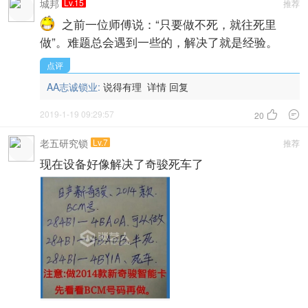
城邦
Lv.15
推荐
之前一位师傅说：“只要做不死，就往死里
做”。难题总会遇到一些的，解决了就是经验。
点评
AA志诚锁业:
说得有理
详情
回复
2019-1-19 09:29:57


20
老五研究锁
Lv.7
推荐
现在设备好像解决了奇骏死车了