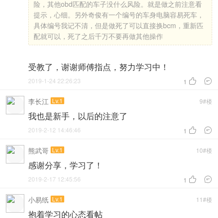
险，其他obd匹配的车子没什么风险。就是做之前注意看
提示，心细。另外奇俊有一个编号的车身电脑容易死车，
具体编号我记不清，但是做死了可以直接换bcm，重新匹
配就可以，死了之后千万不要再做其他操作
受教了，谢谢师傅指点，努力学习中！
2019-1-24 22:26:23


1
李长江
Lv.1
9#楼
我也是新手，以后的注意了
2019-2-12 14:46:46


1
熊武哥
Lv.1
10#楼
感谢分享，学习了！
2019-2-17 12:45:56


1
小易纸
Lv.1
11#楼
抱着学习的心态看帖