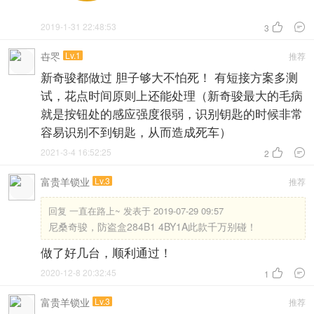
2019-1-31 22:48:53


3
卋罖
Lv.1
推荐
新奇骏都做过 胆子够大不怕死！ 有短接方案多测
试，花点时间原则上还能处理（新奇骏最大的毛病
就是按钮处的感应强度很弱，识别钥匙的时候非常
容易识别不到钥匙，从而造成死车）
2021-3-4 16:52:25


2
富贵羊锁业
Lv.3
推荐
回复
一直在路上~ 发表于 2019-07-29 09:57
尼桑奇骏，防盗盒284B1 4BY1A此款千万别碰！
做了好几台，顺利通过！
2020-12-8 20:32:45


1
富贵羊锁业
Lv.3
推荐