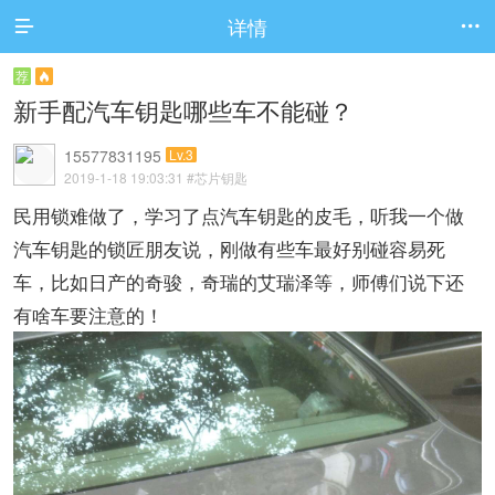
详情


荐

新手配汽车钥匙哪些车不能碰？
15577831195
Lv.3
2019-1-18 19:03:31
#芯片钥匙
民用锁难做了，学习了点汽车钥匙的皮毛，听我一个做
汽车钥匙的锁匠朋友说，刚做有些车最好别碰容易死
车，比如日产的奇骏，奇瑞的艾瑞泽等，师傅们说下还
有啥车要注意的！