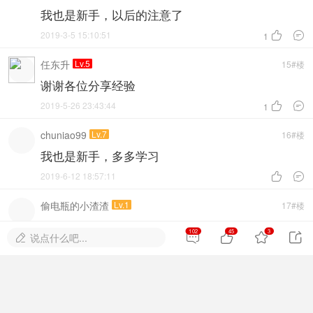
我也是新手，以后的注意了
2019-3-5 15:10:51


1
任东升
Lv.5
15#楼
谢谢各位分享经验
2019-5-26 23:43:44


1
chuniao99
Lv.7
16#楼
我也是新手，多多学习
2019-6-12 18:57:11


偷电瓶的小渣渣
Lv.1
17#楼
我想问一下各位师傅，什么是死车啊，新手
102
45
3




说点什么吧...

2019-7-12 15:14:42


AA志诚锁业
Lv.1
18#楼
回复
城邦 发表于 2019-1-19 09:29