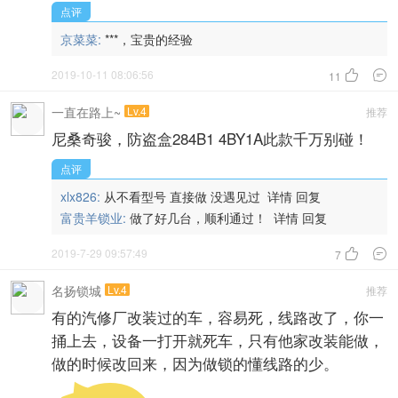
点评
京菜菜:
***，宝贵的经验
2019-10-11 08:06:56


11
一直在路上~
Lv.4
推荐
尼桑奇骏，防盗盒284B1 4BY1A此款千万别碰！
点评
xlx826:
从不看型号 直接做 没遇见过
详情
回复
富贵羊锁业:
做了好几台，顺利通过！
详情
回复
2019-7-29 09:57:49


7
名扬锁城
Lv.4
推荐
有的汽修厂改装过的车，容易死，线路改了，你一
捅上去，设备一打开就死车，只有他家改装能做，
做的时候改回来，因为做锁的懂线路的少。