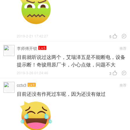
2019-2-21 17:42:27


5
李师傅开锁
Lv.5
推荐
目前就听说过这两个，艾瑞泽五是不能断电，设备
提示断！奇骏用原厂卡，小心点做，问题不大
2019-3-26 01:24:46


3
cctx3
Lv.1
推荐
目前还没有作死过车呢，因为还没有做过