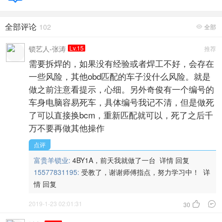
全部评论
102
全部

锁艺人-张涛
Lv.15
推荐
需要拆焊的，如果没有经验或者焊工不好，会存在
一些风险，其他obd匹配的车子没什么风险。就是
做之前注意看提示，心细。另外奇俊有一个编号的
车身电脑容易死车，具体编号我记不清，但是做死
了可以直接换bcm，重新匹配就可以，死了之后千
万不要再做其他操作
点评
富贵羊锁业:
4BY1A，前天我就做了一台
详情
回复
15577831195:
受教了，谢谢师傅指点，努力学习中！
详
情
回复
2019-1-23 02:01:31


30