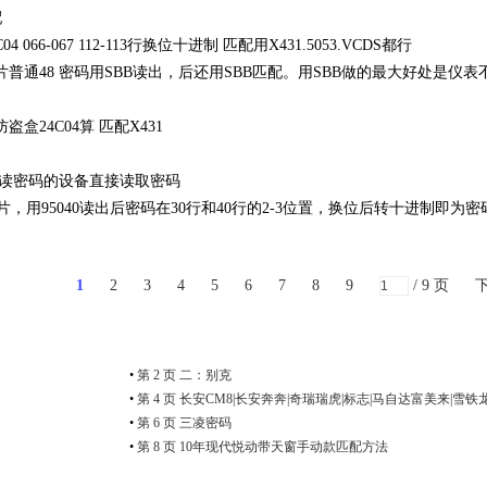
配
066-067 112-113行换位十进制 匹配用X431.5053.VCDS都行
芯片普通48 密码用SBB读出，后还用SBB匹配。用SBB做的最大好处是仪
盗盒24C04算 匹配X431
接读密码的设备直接读取密码
片，用95040读出后密码在30行和40行的2-3位置，换位后转十进制即为密
1
2
3
4
5
6
7
8
9
/ 9 页
•
第 2 页 二：别克
•
第 4 页 长安CM8|长安奔奔|奇瑞瑞虎|标志|马自达富美来|雪
机防盗密码算法
•
第 6 页 三凌密码
•
第 8 页 10年现代悦动带天窗手动款匹配方法