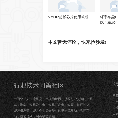
VVDI2超模芯片使用教程
轩宇车鼎D
版：路虎2
写启动步
本文暂无评论，快来抢沙发!
关
锁
商务合
中国锁艺人，这里是一个锁的世界，锁匠行业交流门户网
广告
站，聚集了锁具爱好者、锁具开发者、锁匠、锁匠协会、
投稿
锁匠俱乐部、锁具企业等会员在这里交流互动。锁艺互
用户
动，技艺飞跃，洞悉锁艺奥秘。