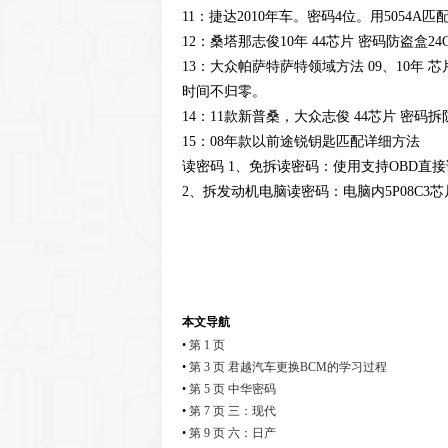
11：捷达2010年车。密码4位。用5054A匹
12：桑塔那志俊10年 44芯片 密码防盗盒24C04 
13：大众帕萨特萨特领域方法 09、10年 
时间不归零。
14：11款新普桑，大众志俊 44芯片 密码拆防
15：08年款以前途锐钥匙匹配详细方法
读密码 1、免拆读密码：使用支持OBD直
2、拆发动机电脑读密码：电脑内5P08C3芯
本文导航
•
第 1 页
•
第 3 页 君越汽车更换BCM的学习过程
•
第 5 页 中华密码
•
第 7 页 三：现代
•
第 9 页 六：日产