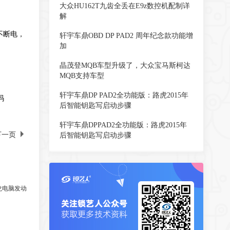
大众HU162T九齿全丢在E9z数控机配制详
解
表不断电，
轩宇车鼎OBD DP PAD2 周年纪念款功能增
加
晶茂登MQB车型升级了，大众宝马斯柯达
MQB支持车型
轩宇车鼎DP PAD2全功能版：路虎2015年
码
后智能钥匙写启动步骤
轩宇车鼎DPPAD2全功能版：路虎2015年
下一页
后智能钥匙写启动步骤
铁龙电脑发动