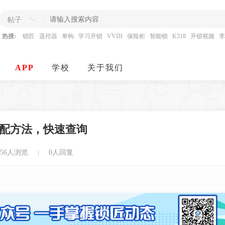
帖子
热搜:
锁匠
遥控器
单钩
学习开锁
VVDI
保险柜
智能锁
K518
开锁视频
李
APP
学校
关于我们
配方法，快速查询
856人浏览
0人回复