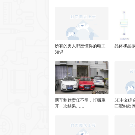
所有的男人都应懂得的电工
晶体和晶
知识
两车刮蹭责任不明，打赌重
3H中文综
开一次结果……
匹配04款