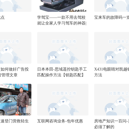
优点
学驾宝——一款不用去驾校
宝来车的故障码一
就让全家人学习驾车的神器|
学驾宝优惠 ...
店如何做好广告投
日本本田-思域遥控钥匙手工
X431电眼睛对凯
营管理文章
匹配操作方法【钥匙匹配】
方法
火速登门营救轻生
互联网咨询业务-包年优惠
房地产知识一百问-
必须了解的