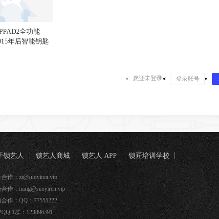
PPAD2全功能
015年后智能钥匙
骤
您还未登录：
登录账号
于锁艺人
锁艺人商城
锁艺人 APP
锁匠培训学校
匠宝
作：zt@suoyiren.vip
合作：mmg@suoyiren.vip
合作：QQ：77555222
QQ 1群：123896391