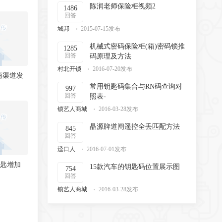
陈润老师保险柜视频2
1486
回答
城邦
2015-07-15发布
机械式密码保险柜(箱)密码锁推
1285
回答
码原理及方法
村北开锁
2016-07-20发布
商渠道发
常用钥匙码集合与RN码查询对
997
回答
照表-
锁艺人商城
2016-03-28发布
晶源牌道闸遥控全丢匹配方法
845
回答
迳口人
2016-07-01发布
钥匙增加
15款汽车的钥匙码位置展示图
754
回答
锁艺人商城
2016-03-28发布