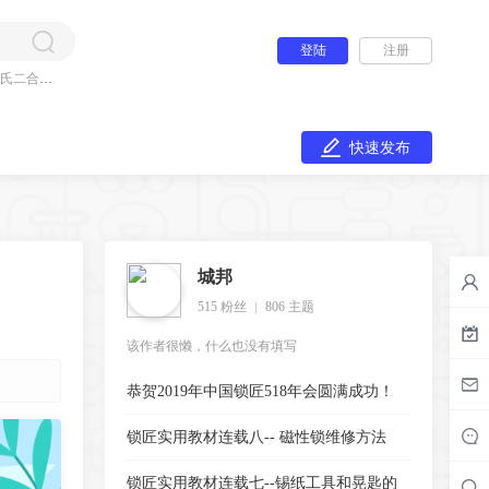
登陆
注册
氏二合一
快速发布
城邦
515 粉丝
806 主题
该作者很懒，什么也没有填写
恭贺2019年中国锁匠518年会圆满成功！
锁匠实用教材连载八-- 磁性锁维修方法
锁匠实用教材连载七--锡纸工具和晃匙的