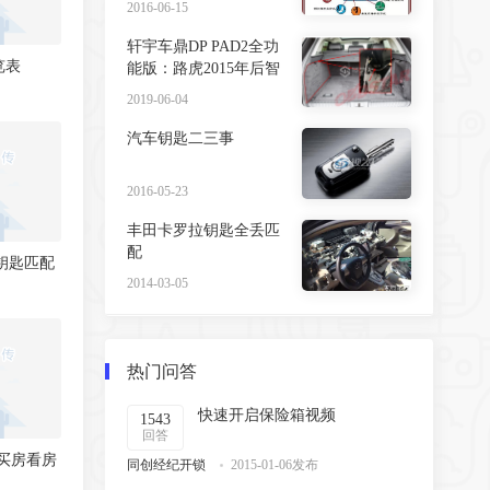
2016-06-15
轩宇车鼎DP PAD2全功
览表
能版：路虎2015年后智
能钥匙写启动步骤
2019-06-04
汽车钥匙二三事
2016-05-23
丰田卡罗拉钥匙全丢匹
配
越钥匙匹配
2014-03-05
热门问答
快速开启保险箱视频
1543
回答
买房看房
同创经纪开锁
2015-01-06发布