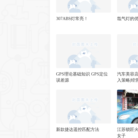
307ABS灯常亮！
氙气灯的
GPS理论基础知识 GPS定位
汽车美容
误差源
入策略|经
新款捷达遥控匹配方法
江苏锁匠
女子