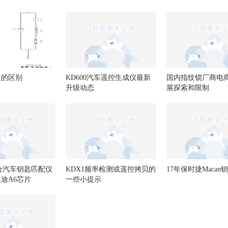
振的区别
KD600汽车遥控生成仪最新
国内指纹锁厂商电
升级动态
展探索和限制
合汽车钥匙匹配仪
KDX1频率检测或遥控拷贝的
17年保时捷Macan
奥迪A6芯片
一些小提示