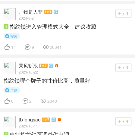
。物是人非
Lv.1

关注

2024-8-2
指纹锁进入管理模式大全，建议收藏
荐
安装




14
9
20841
乘风斩浪
Lv.1

关注

2023-10-22
指纹锁哪个牌子的性价比高，质量好
讨论




0
2
2040
jtxiongsao
Lv.7

关注

2023-10-11
自制指纹锁可调外供电源
荐