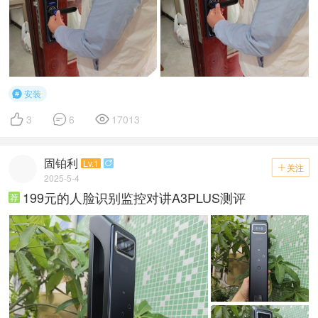
安装




3
6
17013
固铂利
Lv.1

关注

2025-5-4
199元的人脸识别监控对讲A3PLUS测评
荐