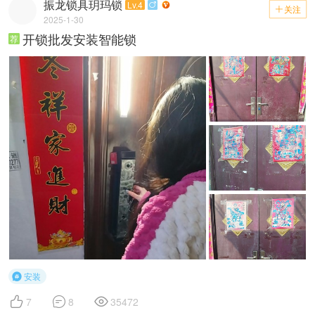
振龙锁具玥玛锁
Lv.4

关注

2025-1-30
开锁批发安装智能锁
荐
安装




7
8
35472