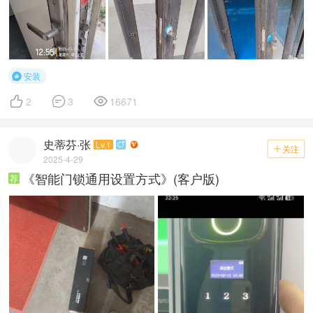
安装




2
3
16671
史蒂芬·张
Lv.1

关注

2025-4-29
《智能门锁通用设置方式》(客户版)
荐