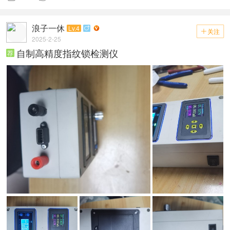
浪子一休
Lv.4

关注

2025-2-25
自制高精度指纹锁检测仪
荐