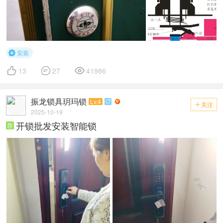
安装




13
27
41986
振龙锁具玥玛锁
Lv.4

关注

2025-10-19
开锁批发安装智能锁
荐