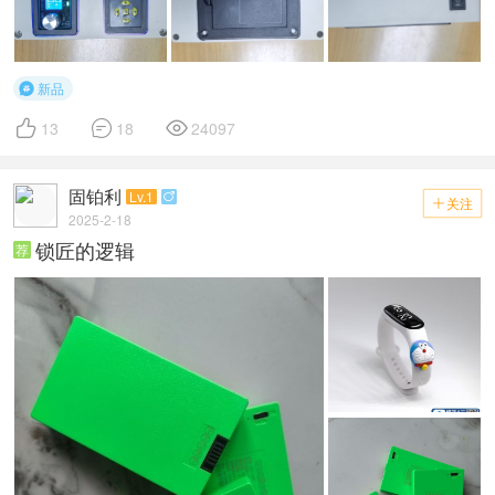
新品




13
18
24097
固铂利
Lv.1

关注

2025-2-18
锁匠的逻辑
荐