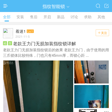
指纹智能锁




全部
安装
售后
开启
新品
讨论
求助
其他
着迷1
Lv.1
关注

2021-11-5
老款王力门无损加装指纹锁详解
精
荐
老款王力门无损加装指纹锁后的效果 老款王力门，由于使用的用
三爪锁体比较特殊，门也只有45mm厚，而锁心距 ...