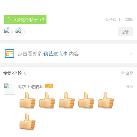
点赞这个帖子
+2
帖子ID: 1042295

2
赞
点击看更多
锁艺这点事
内容

全部评论
8
全部

追求上进的我
Lv.9
推荐