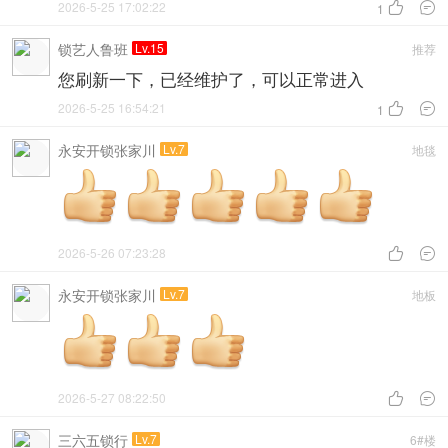
2026-5-25 17:02:22


1
锁艺人鲁班
Lv.15
推荐
您刷新一下，已经维护了，可以正常进入
2026-5-25 16:54:21


1
永安开锁张家川
Lv.7
地毯
2026-5-26 07:23:28


永安开锁张家川
Lv.7
地板
2026-5-27 08:22:50


三六五锁行
Lv.7
6#楼