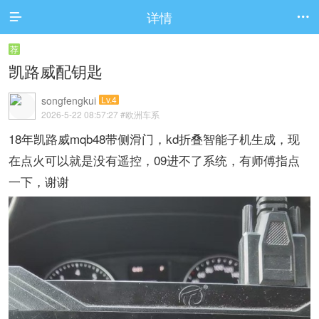
详情


荐
凯路威配钥匙
songfengkui
Lv.4
2026-5-22 08:57:27
#欧洲车系
18年凯路威mqb48带侧滑门，kd折叠智能子机生成，现
在点火可以就是没有遥控，09进不了系统，有师傅指点
一下，谢谢