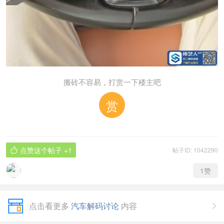
搬砖不容易，打赏一下楼主吧
赏
点赞这个帖子
+1
帖子ID: 1042290

1
赞
点击看更多
汽车解码讨论
内容
