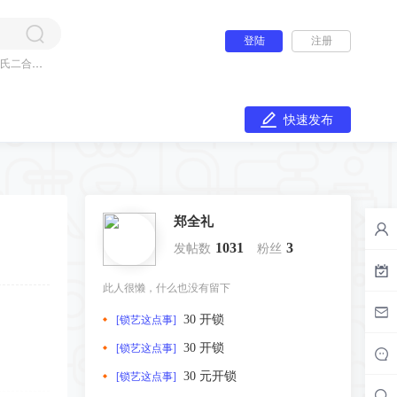
登陆
注册
氏二合一
快速发布
郑全礼
1031
3
发帖数
粉丝
此人很懒，什么也没有留下
30 开锁
[锁艺这点事]
30 开锁
[锁艺这点事]
30 元开锁
[锁艺这点事]