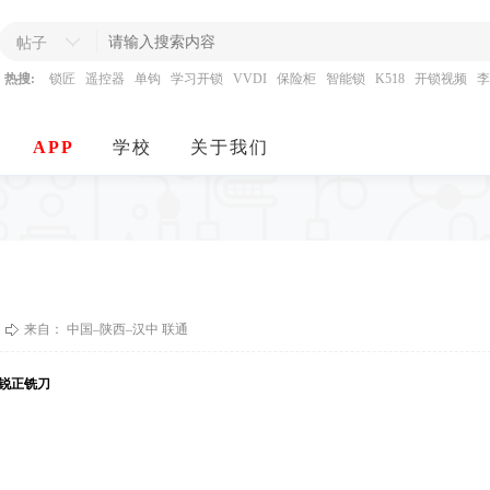
帖子
热搜:
锁匠
遥控器
单钩
学习开锁
VVDI
保险柜
智能锁
K518
开锁视频
李
APP
学校
关于我们
来自： 中国–陕西–汉中 联通
锐正铣刀