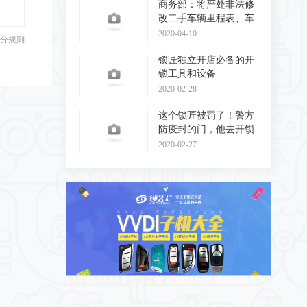
商务部：将严处非法修
改二手车辆里程表、车
辆识别代码和发动
2020-04-10
分规则
锁匠独立开店必备的开
锁工具和设备
2020-02-28
这个锁匠被罚了！警方
防疫封的门，他去开锁
了！
2020-02-27