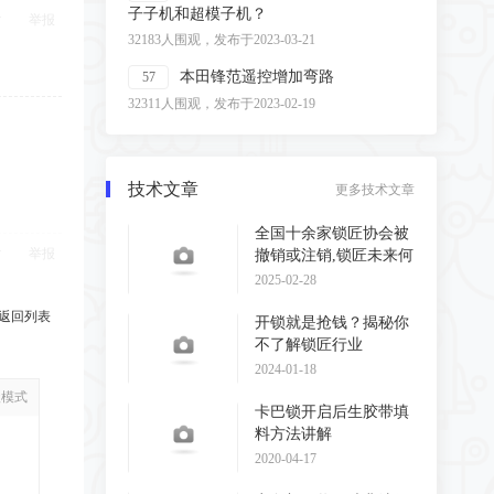
子子机和超模子机？
举报
32183人围观，发布于2023-03-21
本田锋范遥控增加弯路
57
32311人围观，发布于2023-02-19
技术文章
更多技术文章
全国十余家锁匠协会被
举报
撤销或注销,锁匠未来何
去何从?
2025-02-28
返回列表
开锁就是抢钱？揭秘你
不了解锁匠行业
2024-01-18
级模式
卡巴锁开启后生胶带填
料方法讲解
2020-04-17