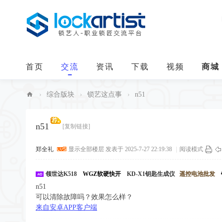
首页
交流
资讯
下载
视频
商城
›
综合版块
›
锁艺这点事
›
n51
中
华
n51
[复制链接]
锁
郑全礼
显示全部楼层
发表于 2025-7-27 22:19:38
|
阅读模式
艺
人
领世达K518
WGZ软硬快开
KD-X1钥匙生成仪
遥控电池批发
n51
可以清除故障吗？效果怎么样？
来自安卓APP客户端