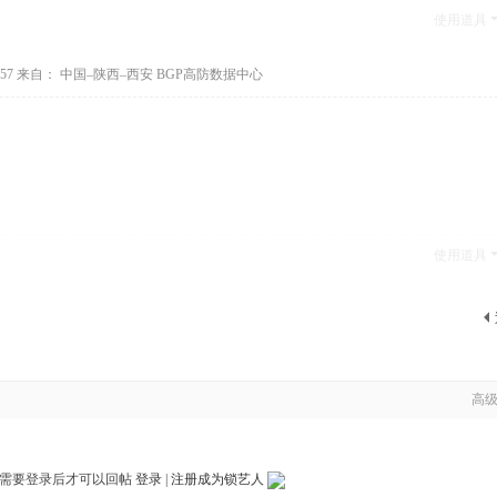
使用道具
57
来自： 中国–陕西–西安 BGP高防数据中心
使用道具
高
需要登录后才可以回帖
登录
|
注册成为锁艺人