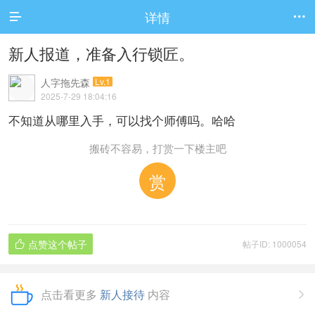
详情


新人报道，准备入行锁匠。
人字拖先森
Lv.1
2025-7-29 18:04:16
不知道从哪里入手，可以找个师傅吗。哈哈
搬砖不容易，打赏一下楼主吧
赏
点赞这个帖子
帖子ID: 1000054

点击看更多
新人接待
内容
