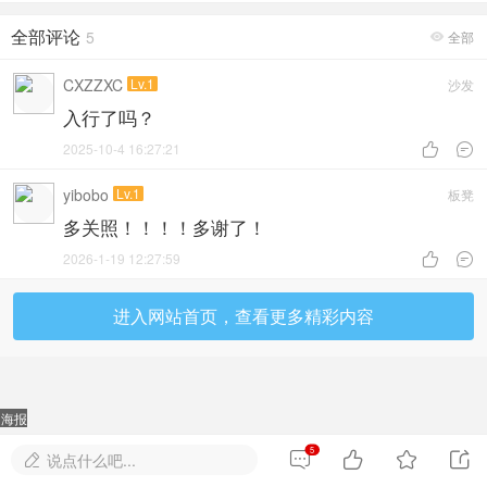
全部评论
5
全部

CXZZXC
Lv.1
沙发
入行了吗？
2025-10-4 16:27:21


yibobo
Lv.1
板凳
多关照！！！！多谢了！
2026-1-19 12:27:59


进入网站首页，查看更多精彩内容
海报
5




说点什么吧...
