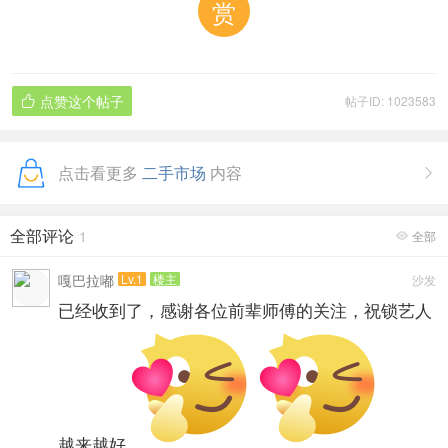
赏
点赞这个帖子
帖子ID: 1023583

点击看更多
二手市场
内容

全部评论
1
全部

嘎巴拉嘟
Lv.1
楼主
沙发
已经收到了，感谢各位前辈师傅的关注，祝锁艺人
越来越好
。