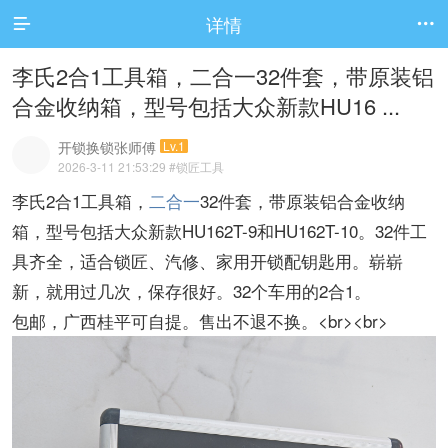
详情


李氏2合1工具箱，二合一32件套，带原装铝
合金收纳箱，型号包括大众新款HU16 ...
开锁换锁张师傅
Lv.1
2026-3-11 21:53:29
#锁匠工具
李氏2合1工具箱，
二合一
32件套，带原装铝合金收纳
箱，型号包括大众新款HU162T-9和HU162T-10。32件工
具齐全，适合锁匠、汽修、家用开锁配钥匙用。崭崭
新，就用过几次，保存很好。32个车用的2合1。
包邮，广西桂平可自提。售出不退不换。<br><br>