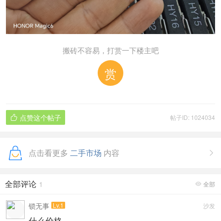
搬砖不容易，打赏一下楼主吧
赏
点赞这个帖子
帖子ID: 1024034

点击看更多
二手市场
内容

全部评论
1
全部

锁无事
Lv.1
沙发
什么价格