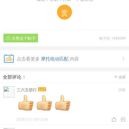
赏
点赞这个帖子
帖子ID: 1042069

点击看更多
摩托电动匹配
内容

全部评论
3
全部

三六五锁行
Lv.7
沙发
2026-3-21 09:13:34

