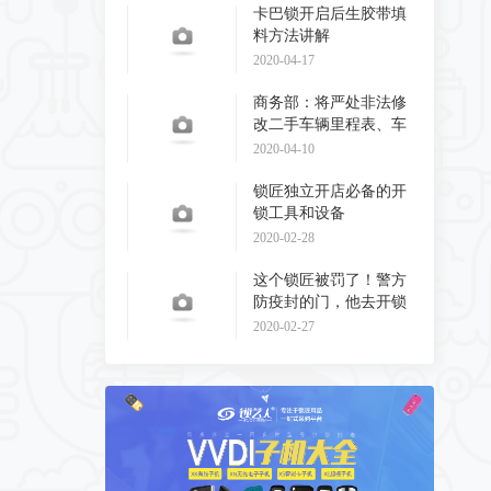
卡巴锁开启后生胶带填
料方法讲解
2020-04-17
商务部：将严处非法修
改二手车辆里程表、车
辆识别代码和发动
2020-04-10
锁匠独立开店必备的开
锁工具和设备
2020-02-28
这个锁匠被罚了！警方
防疫封的门，他去开锁
了！
2020-02-27