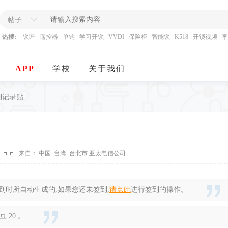
帖子
热搜:
锁匠
遥控器
单钩
学习开锁
VVDI
保险柜
智能锁
K518
开锁视频
李
APP
学校
关于我们
签到记录贴
来自： 中国–台湾–台北市 亚太电信公司
时所自动生成的,如果您还未签到,
请点此
进行签到的操作。
 20 。