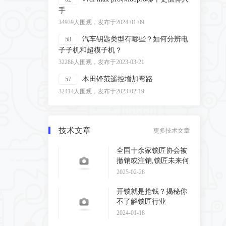
手
34939人围观，发布于2024-01-09
汽车钥匙类型有哪些？如何分辨电
58
子子机和超模子机？
32286人围观，发布于2023-03-21
本田锋范遥控增加弯路
57
32414人围观，发布于2023-02-19
技术文章
更多技术文章
全国十余家锁匠协会被
撤销或注销,锁匠未来何
去何从?
2025-02-28
开锁就是抢钱？揭秘你
不了解锁匠行业
2024-01-18