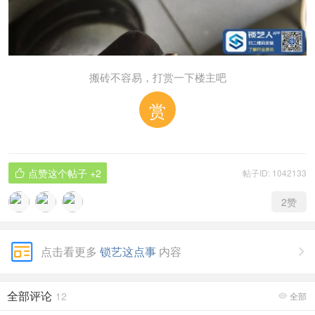
搬砖不容易，打赏一下楼主吧
赏
点赞这个帖子
+2
帖子ID: 1042133

2
赞
点击看更多
锁艺这点事
内容

全部评论
12
全部
