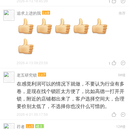
2026-4-13 18:45:39


1
追求上进的我
Lv.9
推荐
2026-4-13 09:23:59


1
老五研究锁
Lv.7
9#楼
在感觉利润可以的情况下就做，不要认为行业有多
卷，是现在找个锁匠太方便了，比如高德一打开开
锁，附近的店铺都出来了，客户选择空间大，合理
要价别太低了，不选择你也没什么可惜的。
2026-4-21 05:17:59


荇者
Lv.5
楼主
12#楼