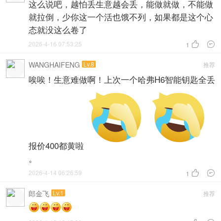
这么说吧，越怕丢生意越会丢，能做就做，不能做
就拉倒，少你这一个活也饿不列，如果都是这个心
态就没这么卷了
2026-4-16 07:53:25


1
WANGHAIFENG
Lv.8
推荐
唉唉！生意难做啊！上次一个哈弗H6智能钥匙全丢
报价400都黄啦
。
2026-4-14 06:26:59


1
郎金飞
Lv.1
推荐