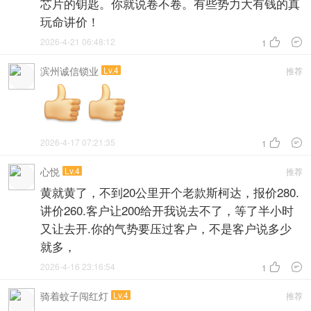
芯片的钥匙。你就说卷不卷。有些势力大有钱的真
玩命讲价！
2026-4-21 06:48:12


1
滨州诚信锁业
Lv.4
推荐
2026-4-17 07:21:35


1
心悦
Lv.4
推荐
黄就黄了，不到20公里开个老款斯柯达，报价280.
讲价260.客户让200给开我说去不了，等了半小时
又让去开.你的气势要压过客户，不是客户说多少
就多，
2026-4-16 23:16:54


1
骑着蚊子闯红灯
Lv.4
推荐