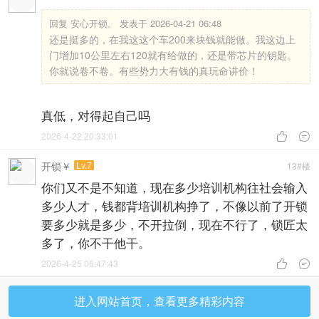
回复
安心开锁。 发表于 2026-04-21 06:48
还是挺多的，在我这这个车200来块钱就能做。我这边上
门增加10公里左右120就有给做的，还是带芯片的钥匙。
你就说卷不卷。有些势力大有钱的真玩命讲价！
真低，对得起自己吗
2026-4-22 20:33:01


开锁￥
Lv.7
13#楼
你们又不是不知道，现在多少培训机构往社会输入
多少人才，钱都背培训机构挣了，不像以前了开锁
要多少就是多少，不开拉倒，现在不行了，锁匠太
多了，你不干他干。
2026-4-25 06:47:43


进入网站首页，查看更多精彩内容