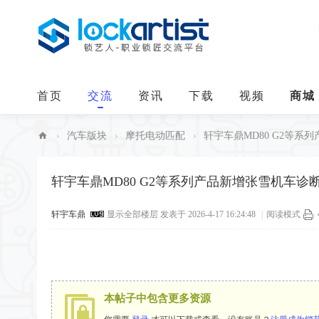
首页
交流
资讯
下载
视频
商城
›
汽车版块
›
摩托电动匹配
›
轩宇车鼎MD80 G2等系列
中
华
轩宇车鼎MD80 G2等系列产品新增张雪机车诊
锁
轩宇车鼎
显示全部楼层
发表于 2026-4-17 16:24:48
|
阅读模式
艺
人
本帖子中包含更多资源