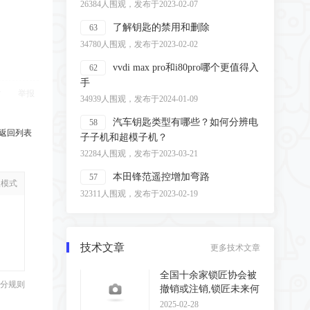
26384人围观，发布于2023-02-07
了解钥匙的禁用和删除
63
34780人围观，发布于2023-02-02
vvdi max pro和i80pro哪个更值得入
62
手
举报
34939人围观，发布于2024-01-09
汽车钥匙类型有哪些？如何分辨电
58
返回列表
子子机和超模子机？
32284人围观，发布于2023-03-21
本田锋范遥控增加弯路
57
级模式
32311人围观，发布于2023-02-19
技术文章
更多技术文章
全国十余家锁匠协会被
分规则
撤销或注销,锁匠未来何
去何从?
2025-02-28