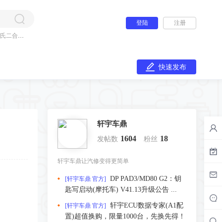
登陆
注册
氏二合一
快速发布
轩宇车鼎
1604
18
发帖数
粉丝
轩宇车鼎让汽修变得更简单
DP PAD3/MD80 G2：钥
[轩宇车鼎 官方]
匙写启动(摩托车) V41.13升级公告 ...
轩宇ECU数据专家(A1配
[轩宇车鼎 官方]
置)超值换购，限量1000台，先换先得！