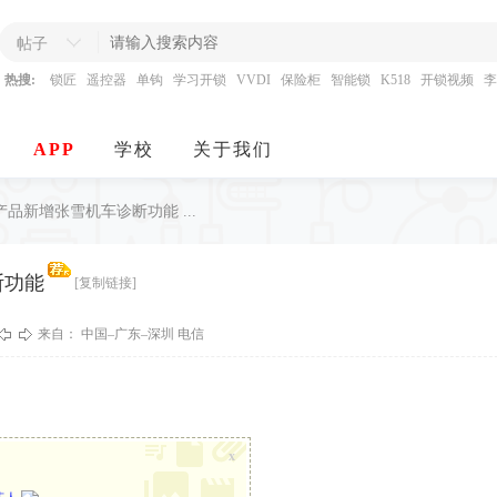
帖子
热搜:
锁匠
遥控器
单钩
学习开锁
VVDI
保险柜
智能锁
K518
开锁视频
李
APP
学校
关于我们
产品新增张雪机车诊断功能 ...
断功能
[复制链接]
来自： 中国–广东–深圳 电信
x