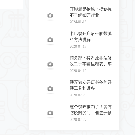
开锁就是抢钱？揭秘你
不了解锁匠行业
2024-01-18
卡巴锁开启后生胶带填
料方法讲解
2020-04-17
商务部：将严处非法修
改二手车辆里程表、车
辆识别代码和发动
2020-04-10
锁匠独立开店必备的开
锁工具和设备
2020-02-28
这个锁匠被罚了！警方
防疫封的门，他去开锁
了！
2020-02-27