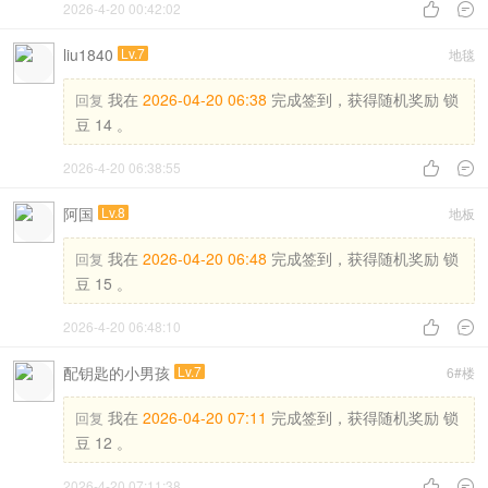
2026-4-20 00:42:02


liu1840
Lv.7
地毯
我在
2026-04-20 06:38
完成签到，获得随机奖励 锁
回复
豆 14 。
2026-4-20 06:38:55


阿国
Lv.8
地板
我在
2026-04-20 06:48
完成签到，获得随机奖励 锁
回复
豆 15 。
2026-4-20 06:48:10


配钥匙的小男孩
Lv.7
6#楼
我在
2026-04-20 07:11
完成签到，获得随机奖励 锁
回复
豆 12 。
2026-4-20 07:11:38

