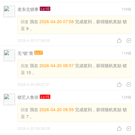
老东北锁事
Lv.10
10#楼
我在
2026-04-20 07:58
完成签到，获得随机奖励 锁
回复
豆 9 。
2026-4-20 07:58:59


无“锁”畏
Lv.7
11#楼
我在
2026-04-20 08:57
完成签到，获得随机奖励 锁
回复
豆 10 。
2026-4-20 08:57:31


锁艺人鲁班
Lv.15
12#楼
我在
2026-04-20 08:59
完成签到，获得随机奖励 锁
回复
豆 7 。
2026-4-20 08:59:28

