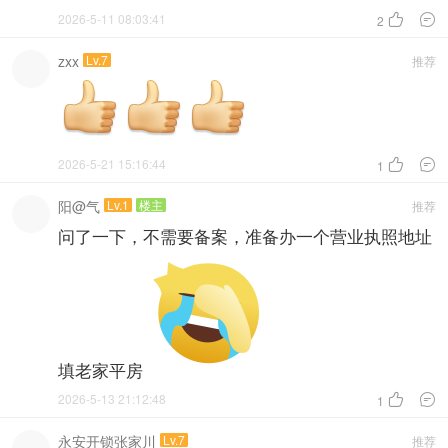
2026-5-11 08:03:41


2
zxx
Lv.7
推荐
2026-5-21 15:16:44


1
阳@气
Lv.1
楼主
推荐
问了一下，不需要备案，准备办一个营业执照地址
填老家平房
2026-5-13 21:12:48


1
永安开锁张家川
Lv.7
推荐