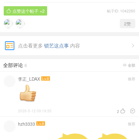
点赞这个帖子
+2
帖子ID: 1042260

2
赞
点击看更多
锁艺这点事
内容

全部评论
6
全部

李正_LDAX
Lv.8
推荐
2026-5-12 09:19:35


2
hzh3333
Lv.8
推荐