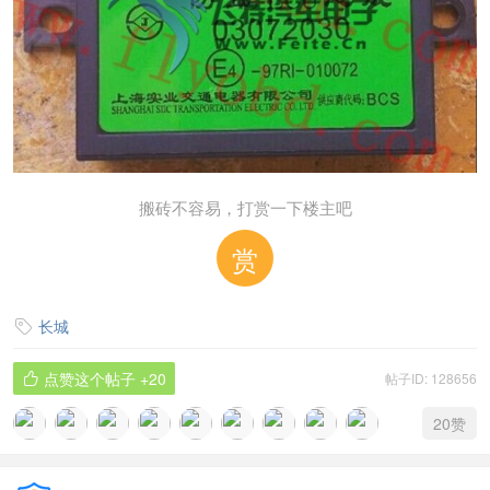
搬砖不容易，打赏一下楼主吧
赏
长城

点赞这个帖子
+20
帖子ID: 128656

20
赞