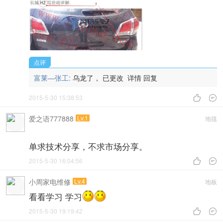
点评
富莱—张工:
乌龙了， 已更改
详情
回复
2015-5-30 15:38:53


爱之语777888
Lv.1
地毯
单求技术分享，不求市场分享。
2015-5-30 16:04:56


小周家电维修
Lv.4
地板
看看学习 学习
2015-5-30 19:19:42

