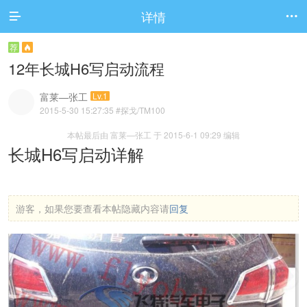
详情


荐

12年长城H6写启动流程
富莱—张工
Lv.1
2015-5-30 15:27:35
#探戈/TM100
本帖最后由 富莱—张工 于 2015-6-1 09:29 编辑
长城H6写启动详解
游客，如果您要查看本帖隐藏内容请
回复