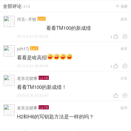
全部评论
418
全部

河北--开锁
Lv.1
推荐
看看TM100的新成绩
2015-5-31 07:54:50


1
yzh17j
Lv.1
推荐
看看是啥高招
2015-5-31 00:09:08


1
老东北锁事
Lv.10
沙发
看看TM100的新成绩！
2015-5-30 15:32:47


老东北锁事
Lv.10
板凳
H2和H6的写钥匙方法是一样的吗？