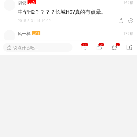
阴俊
Lv.5
16#楼
中华H2？？？？长城H6?真的有点晕。
2015-5-31 14:10:02


风一样
Lv.1
17#楼
进来看
418
20
7




说点什么吧...

看。。。。。。。。。。。。。。。。。。。。
2015-5-31 14:11:11


石河子老田
Lv.1
18#楼
中华H2？？？？长城H6?
2015-6-1 03:15:34


suenmaguan
Lv.1
19#楼
嗨！大家好，我是新人还请大家多关照
2015-6-1 06:36:59


aq2308
Lv.1
20#楼