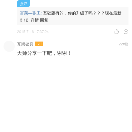
点评
富莱—张工:
基础版有的，你的升级了吗？？？现在最新
3.12
详情
回复
2015-7-16 17:37:24


互顺锁具
Lv.1
22#楼
大师分享一下吧，谢谢！