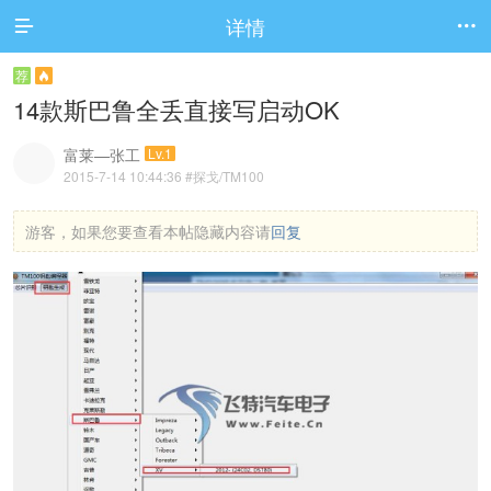
详情


荐

14款斯巴鲁全丢直接写启动OK
富莱—张工
Lv.1
2015-7-14 10:44:36
#探戈/TM100
游客，如果您要查看本帖隐藏内容请
回复