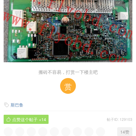
搬砖不容易，打赏一下楼主吧
赏
斯巴鲁

点赞这个帖子
+14
帖子ID: 129103

14
赞