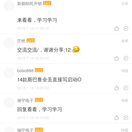
新都助民开锁
Lv.1
沙发
来看看，学习学习
2015-7-14 11:58:16


茫然
Lv.1
板凳
交流交流/，谢谢分享:12:
2015-7-14 12:25:40


bobo888
Lv.1
地毯
14款斯巴鲁全丢直接写启动O
2015-7-14 13:25:00


瀚宇电子
Lv.1
地板
回复看看，学习学习
2015-7-14 14:13:32


瀚宇电子
Lv.1
6#楼