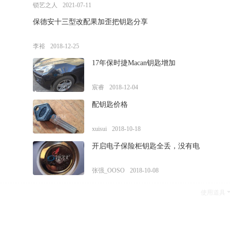
锁艺之人
2021-07-11
保德安十三型改配果加歪把钥匙分享
李裕
2018-12-25
17年保时捷Macan钥匙增加
宸睿
2018-12-04
配钥匙价格
xuisui
2018-10-18
开启电子保险柜钥匙全丢，没有电
张强_OOSO
2018-10-08
使用道具