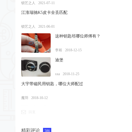
锁艺之人
2021-07-11
江淮瑞驰K5皮卡全丢匹配
锁艺之人
2021-06-01
这种钥匙坯哪位师傅有？
李裕
2018-12-15
迪堡
sxa
2018-11-25
大宇带磁民用钥匙，哪位大师配过
魔羽
2018-10-12
回复
精彩评论
586