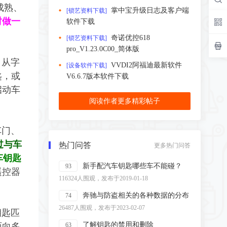
成熟、
掌中宝升级日志及客户端
[锁艺资料下载]
时做一
软件下载
奇诺优控618
[锁艺资料下载]
pro_V1.23.0C00_简体版
。从字
VVDI2阿福迪最新软件
[设备软件下载]
匙，或
V6.6.7版本软件下载
启动车
阅读作者更多精彩帖子
车门、
过与车
热门问答
更多热门问答
车钥匙
新手配汽车钥匙哪些车不能碰？
93
遥控器
116324人围观，发布于2019-01-18
奔驰与防盗相关的各种数据的分布
74
26487人围观，发布于2023-02-07
钥匙匹
了解钥匙的禁用和删除
面向多
63