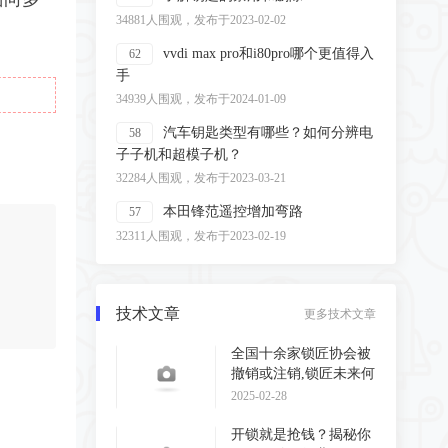
34881人围观，发布于2023-02-02
vvdi max pro和i80pro哪个更值得入
62
手
34939人围观，发布于2024-01-09
汽车钥匙类型有哪些？如何分辨电
58
子子机和超模子机？
32284人围观，发布于2023-03-21
本田锋范遥控增加弯路
57
32311人围观，发布于2023-02-19
技术文章
更多技术文章
全国十余家锁匠协会被
撤销或注销,锁匠未来何
去何从?
2025-02-28
开锁就是抢钱？揭秘你