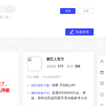
登陆
注册
氏二合一
快速发布
锁艺人官方
573
268
发帖数
粉丝
此人很懒，什么也没有留下
坏了、
海豚 手持机APP
[锁艺资料下载]
民用锁
道通MX808IM大众、奥
[解码设备讨论]
迪、斯柯达防盗匹配车系功能参考大全
...