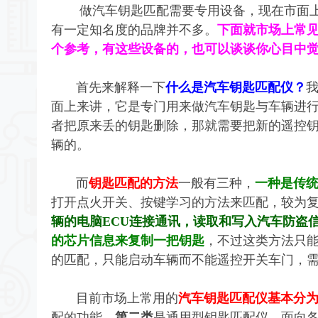
做汽车钥匙匹配需要专用设备，现在市面上
有一定知名度的品牌并不多。
下面就市场上常
个参考，有这些设备的，也可以谈谈你心目中
首先来解释一下
什么是汽车钥匙匹配仪？
面上来讲，它是专门用来做汽车钥匙与车辆进
者把原来丢的钥匙删除，那就需要把新的遥控
辆的。
而
钥匙匹配的方法
一般有三种，
一种是传
打开点火开关、按键学习的方法来匹配，较为
辆的电脑ECU连接通讯，读取和写入汽车防盗
的芯片信息来复制一把钥匙
，不过这类方法只
的匹配，只能启动车辆而不能遥控开关车门，
目前市场上常用的
汽车钥匙匹配仪基本分
配的功能，
第二类
是通用型钥匙匹配仪，面向