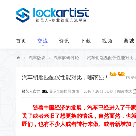
首页
交流
资讯
下载
视频
商城
›
汽车版块
›
汽车解码讨论
›
汽车钥匙匹配仪性能对比
中
华
汽车钥匙匹配仪性能对比，哪家强！
[复制
锁
锁艺人官方
显示全部楼层
发表于 2016-7-26 11:51:48
|
阅读模式
艺
人
随着中国经济的发展，汽车已经进入了千家
丢了或者老旧了想更换的情况，自然而然，也
匠们，也有不少人或者转行来做、或者新增加