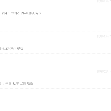
使用道具
7
来自： 中国–江西–景德镇 电信
使用道具
国–江苏–苏州 移动
使用道具
自： 中国–辽宁–辽阳 联通