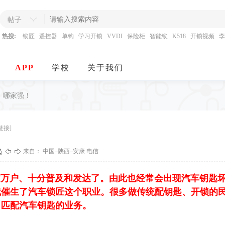
帖子
热搜:
锁匠
遥控器
单钩
学习开锁
VVDI
保险柜
智能锁
K518
开锁视频
李
APP
学校
关于我们
，哪家强！
链接]
来自： 中国–陕西–安康 电信
万户、十分普及和发达了。由此也经常会出现汽车钥匙
就催生了汽车锁匠这个职业。很多做传统配钥匙、开锁的
了匹配汽车钥匙的业务。