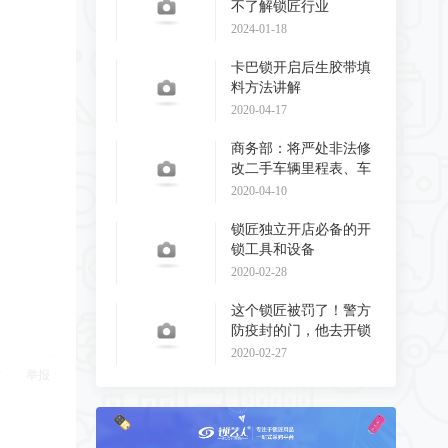
不了解锁匠行业
2024-01-18
卡巴锁开启后生胶带填
料方法讲解
2020-04-17
商务部：将严处非法修
改二手车辆里程表、车
辆识别代码和发动
2020-04-10
锁匠独立开店必备的开
锁工具和设备
2020-02-28
这个锁匠被罚了！警方
防疫封的门，他去开锁
了！
2020-02-27
举报