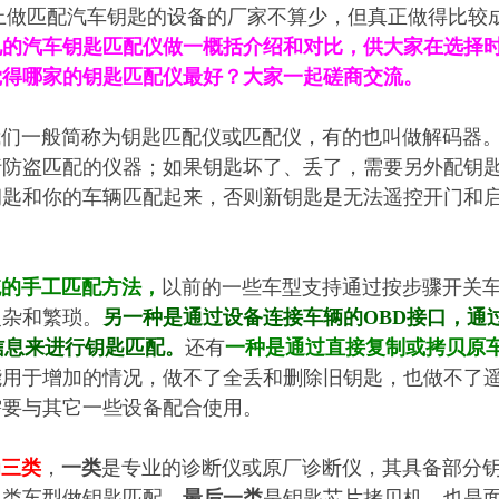
做匹配汽车钥匙的设备的厂家不算少，但真正做得比较
见的汽车钥匙匹配仪做一概括介绍和对比，供大家在选择
觉得哪家的钥匙匹配仪最好？大家一起磋商交流。
我们一般简称为钥匙匹配仪或匹配仪，有的也叫做解码器
行防盗匹配的仪器；如果钥匙坏了、丢了，需要另外配钥
钥匙和你的车辆匹配起来，否则新钥匙是无法遥控开门和
统的手工匹配方法，
以前的一些车型支持通过按步骤开关
复杂和繁琐。
另一种是通过设备连接车辆的OBD接口，通
信息来进行钥匙匹配。
还有
一种是通过直接复制或拷贝原
能用于增加的情况，做不了全丢和删除旧钥匙，也做不了
需要与其它一些设备配合使用。
为三类
，
一类
是专业的诊断仪或原厂诊断仪，其具备部分
各类车型做钥匙匹配，
最后一类
是钥匙芯片拷贝机，也是