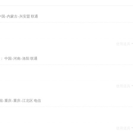
中国–内蒙古–兴安盟 联通
使用道具
： 中国–河南–洛阳 联通
使用道具
国–重庆–重庆–江北区 电信
使用道具