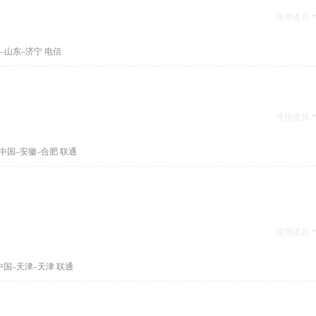
使用道具
–山东–济宁 电信
使用道具
中国–安徽–合肥 联通
使用道具
中国–天津–天津 联通