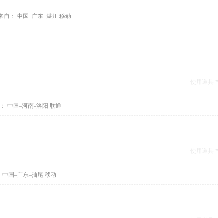
来自： 中国–广东–湛江 移动
使用道具
： 中国–河南–洛阳 联通
。。
使用道具
 中国–广东–汕尾 移动