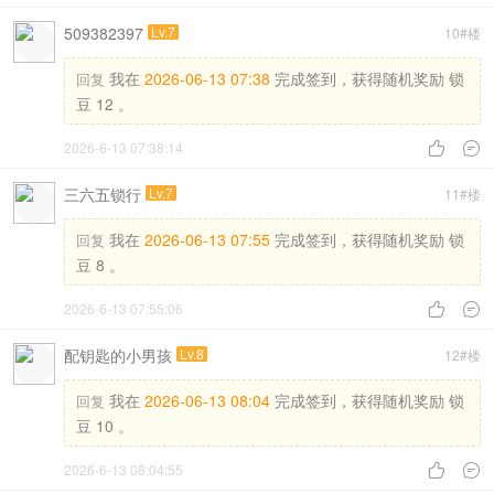
509382397
Lv.7
10#楼
我在
2026-06-13 07:38
完成签到，获得随机奖励 锁
回复
豆 12 。
2026-6-13 07:38:14


三六五锁行
Lv.7
11#楼
我在
2026-06-13 07:55
完成签到，获得随机奖励 锁
回复
豆 8 。
2026-6-13 07:55:06


配钥匙的小男孩
Lv.8
12#楼
我在
2026-06-13 08:04
完成签到，获得随机奖励 锁
回复
豆 10 。
2026-6-13 08:04:55

