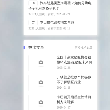
汽车钥匙类型有哪些？如何分辨电
58
子子机和超模子机？
32183人围观，发布于2023-03-21
本田锋范遥控增加弯路
57
32311人围观，发布于2023-02-19
技术文章
更多技术文章
全国十余家锁匠协会被
撤销或注销,锁匠未来何
去何从?
2025-02-28
开锁就是抢钱？揭秘你
不了解锁匠行业
2024-01-18
卡巴锁开启后生胶带填
料方法讲解
2020-04-17