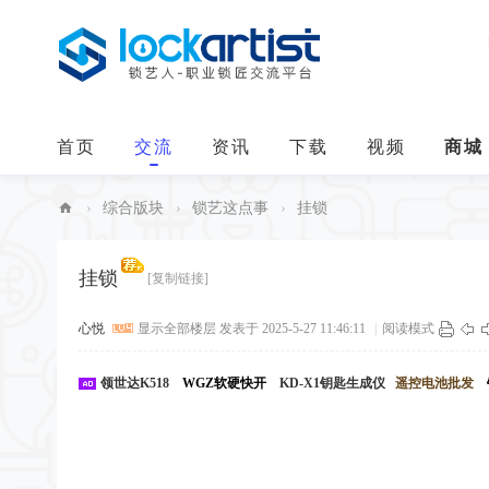
首页
交流
资讯
下载
视频
商城
›
综合版块
›
锁艺这点事
›
挂锁
中
华
挂锁
[复制链接]
锁
心悦
显示全部楼层
发表于 2025-5-27 11:46:11
|
阅读模式
艺
人
领世达K518
WGZ软硬快开
KD-X1钥匙生成仪
遥控电池批发