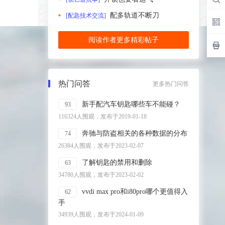
配多轨道不断刀
[配匙技术交流]
阅读作者更多精彩帖子
热门问答
更多热门问答
新手配汽车钥匙哪些车不能碰？
93
116324人围观，发布于2019-01-18
奔驰与防盗相关的各种数据的分布
74
26384人围观，发布于2023-02-07
了解钥匙的禁用和删除
63
34780人围观，发布于2023-02-02
vvdi max pro和i80pro哪个更值得入
62
手
34939人围观，发布于2024-01-09