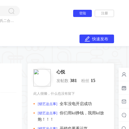
登陆
注册
氏二合一
快速发布
心悦
381
15
发帖数
粉丝
此人很懒，什么也没有留下
全车没电开启成功
[锁艺这点事]
你们用kd挣钱，我用kd放
[锁艺这点事]
炮！！！
开锁也要看运气
[锁艺这点事]