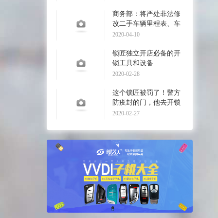
商务部：将严处非法修
改二手车辆里程表、车
辆识别代码和发动
2020-04-10
锁匠独立开店必备的开
锁工具和设备
2020-02-28
这个锁匠被罚了！警方
防疫封的门，他去开锁
了！
2020-02-27