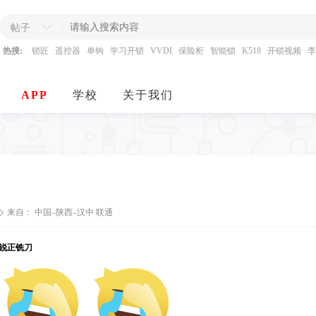
帖子
热搜:
锁匠
遥控器
单钩
学习开锁
VVDI
保险柜
智能锁
K518
开锁视频
李
APP
学校
关于我们
来自： 中国–陕西–汉中 联通
锐正铣刀