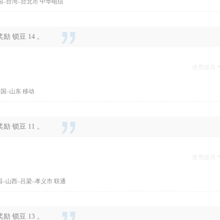
国–台湾–台北市 中华电信
 锁豆 14 。
使用道具
国–山东 移动
 锁豆 11 。
使用道具
国–山西–吕梁–孝义市 联通
 锁豆 13 。