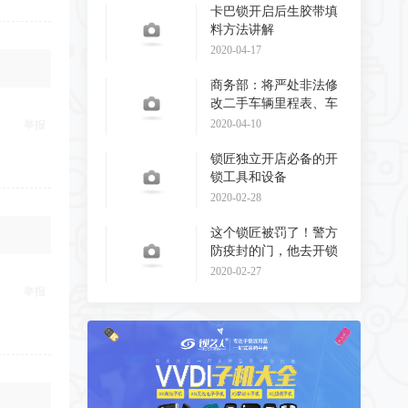
卡巴锁开启后生胶带填
料方法讲解
2020-04-17
商务部：将严处非法修
改二手车辆里程表、车
辆识别代码和发动
2020-04-10
举报
锁匠独立开店必备的开
锁工具和设备
2020-02-28
这个锁匠被罚了！警方
防疫封的门，他去开锁
了！
2020-02-27
举报