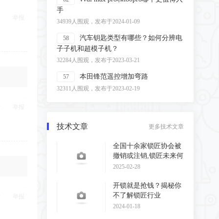
手
举报
34939人围观，发布于2024-01-09
汽车钥匙类型有哪些？如何分辨电
58
子子机和超模子机？
32284人围观，发布于2023-03-21
本田锋范遥控增加弯路
57
32311人围观，发布于2023-02-19
举报
技术文章
更多技术文章
全国十余家锁匠协会被
撤销或注销,锁匠未来何
去何从?
2025-02-28
开锁就是抢钱？揭秘你
不了解锁匠行业
举报
2024-01-18