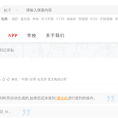
帖子
热搜:
锁匠
遥控器
单钩
学习开锁
VVDI
保险柜
智能锁
K518
开锁视频
李
APP
学校
关于我们
签到记录贴
来自： 中国–台湾–台北市 亚太电信公司
时所自动生成的,如果您还未签到,
请点此
进行签到的操作。
 16 。