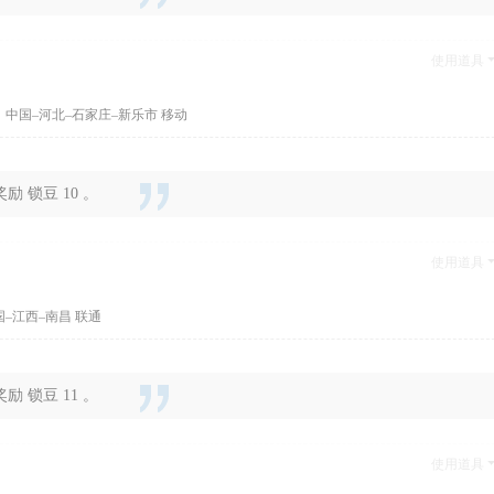
使用道具
 中国–河北–石家庄–新乐市 移动
 锁豆 10 。
使用道具
国–江西–南昌 联通
 锁豆 11 。
使用道具