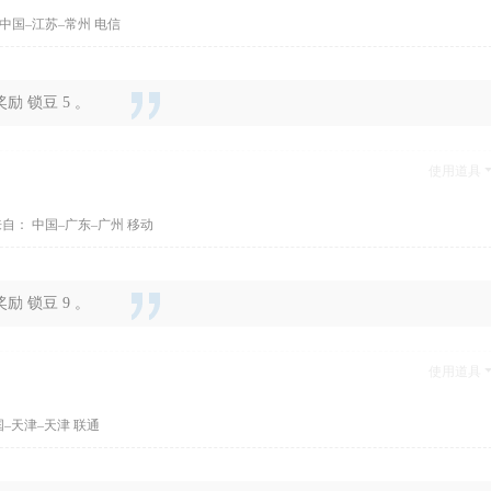
中国–江苏–常州 电信
 锁豆 5 。
使用道具
自： 中国–广东–广州 移动
 锁豆 9 。
使用道具
–天津–天津 联通