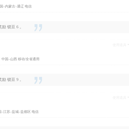
国–内蒙古–通辽 电信
 锁豆 6 。
使用道具
 中国–山西 移动/全省通用
 锁豆 9 。
使用道具
国–江苏–盐城–盐都区 电信