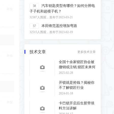
汽车钥匙类型有哪些？如何分辨电
58
举报
子子机和超模子机？
32387人围观，发布于2023-03-21
本田锋范遥控增加弯路
57
32515人围观，发布于2023-02-19
技术文章
更多技术文章
举报
全国十余家锁匠协会被
撤销或注销,锁匠未来何
去何从?
2025-02-28
开锁就是抢钱？揭秘你
不了解锁匠行业
2024-01-18
举报
卡巴锁开启后生胶带填
料方法讲解