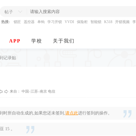
帖子
热搜:
锁匠
遥控器
单钩
学习开锁
VVDI
保险柜
智能锁
K518
开锁视频
李
APP
学校
关于我们
签到记录贴
来自： 中国–江苏–南京 电信
时所自动生成的,如果您还未签到,
请点此
进行签到的操作。
 15 。