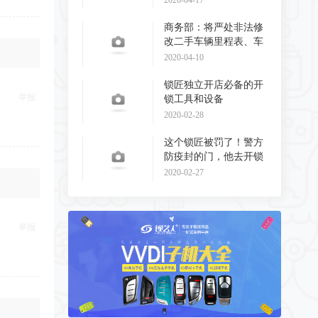
2020-04-17
商务部：将严处非法修
改二手车辆里程表、车
辆识别代码和发动
2020-04-10
锁匠独立开店必备的开
举报
锁工具和设备
2020-02-28
这个锁匠被罚了！警方
防疫封的门，他去开锁
了！
2020-02-27
举报