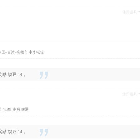
使用道具
中国–台湾–高雄市 中华电信
 锁豆 14 。
使用道具
国–江西–南昌 联通
 锁豆 14 。