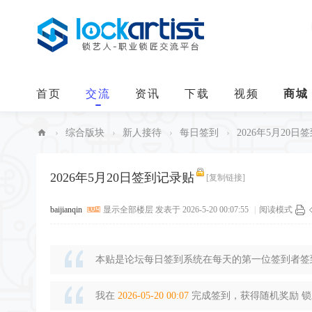
首页
交流
资讯
下载
视频
商城
›
综合版块
›
新人接待
›
每日签到
›
2026年5月20日
中
华
2026年5月20日签到记录贴
[复制链接]
锁
baijianqin
显示全部楼层
发表于 2026-5-20 00:07:55
|
阅读模式
艺
人
本贴是论坛每日签到系统在每天的第一位签到者签到
我在
2026-05-20 00:07
完成签到，获得随机奖励 锁豆