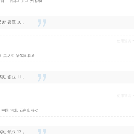
自： 中国–广东–广州 移动
 锁豆 10 。
使用道具
国–黑龙江–哈尔滨 联通
 锁豆 11 。
使用道具
 中国–河北–石家庄 移动
 锁豆 13 。