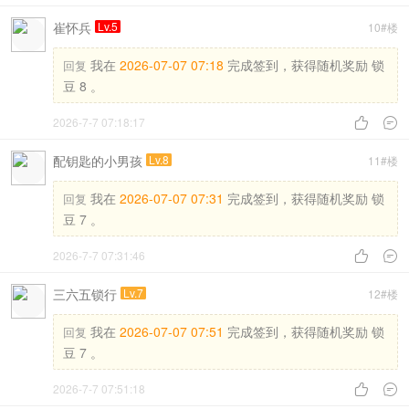
崔怀兵
Lv.5
10#楼
我在
2026-07-07 07:18
完成签到，获得随机奖励 锁
回复
豆 8 。
2026-7-7 07:18:17


配钥匙的小男孩
Lv.8
11#楼
我在
2026-07-07 07:31
完成签到，获得随机奖励 锁
回复
豆 7 。
2026-7-7 07:31:46


三六五锁行
Lv.7
12#楼
我在
2026-07-07 07:51
完成签到，获得随机奖励 锁
回复
豆 7 。
2026-7-7 07:51:18

