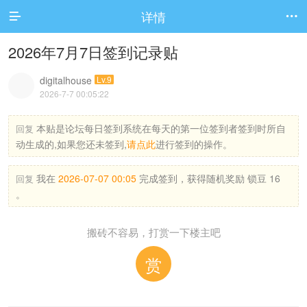
详情


2026年7月7日签到记录贴
digitalhouse
Lv.9
2026-7-7 00:05:22
本贴是论坛每日签到系统在每天的第一位签到者签到时所自
回复
动生成的,如果您还未签到,
请点此
进行签到的操作。
我在
2026-07-07 00:05
完成签到，获得随机奖励 锁豆 16
回复
。
搬砖不容易，打赏一下楼主吧
赏