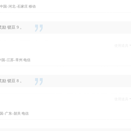
中国–河北–石家庄 移动
 锁豆 9 。
使用道具
中国–江苏–常州 电信
 锁豆 8 。
使用道具
国–广东–韶关 电信