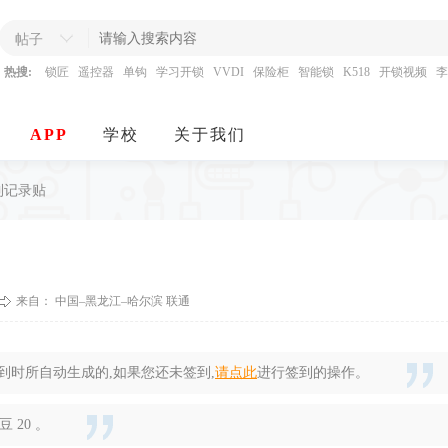
帖子
热搜:
锁匠
遥控器
单钩
学习开锁
VVDI
保险柜
智能锁
K518
开锁视频
李
APP
学校
关于我们
签到记录贴
来自： 中国–黑龙江–哈尔滨 联通
时所自动生成的,如果您还未签到,
请点此
进行签到的操作。
 20 。