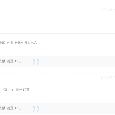
使用道具
中国–台湾–新北市 是方电讯
 锁豆 17 。
使用道具
 中国–山东–滨州 联通
 锁豆 13 。