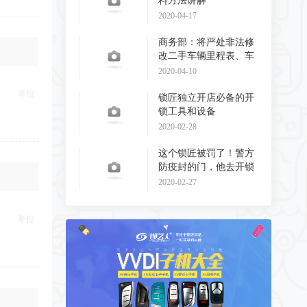
料方法讲解
2020-04-17
商务部：将严处非法修
改二手车辆里程表、车
辆识别代码和发动
2020-04-10
举报
锁匠独立开店必备的开
锁工具和设备
2020-02-28
这个锁匠被罚了！警方
防疫封的门，他去开锁
了！
2020-02-27
举报