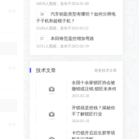
34939人围观，发布于2024-01-09
举报
汽车钥匙类型有哪些？如何分辨电
58
子子机和超模子机？
32284人围观，发布于2023-03-21
本田锋范遥控增加弯路
57
32311人围观，发布于2023-02-19
举报
技术文章
更多技术文章
全国十余家锁匠协会被
撤销或注销,锁匠未来何
去何从?
2025-02-28
开锁就是抢钱？揭秘你
不了解锁匠行业
2024-01-18
举报
卡巴锁开启后生胶带填